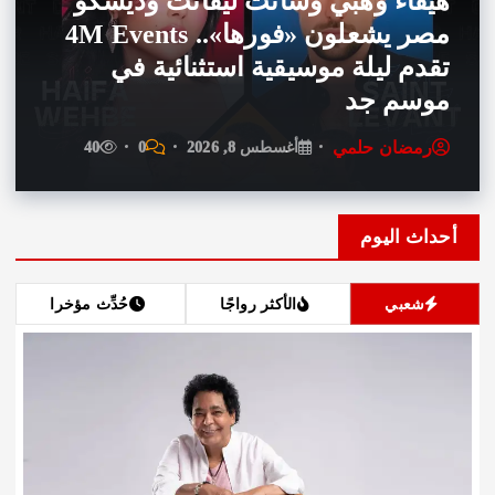
هيفاء وهبي وسانت ليفانت وديسكو
مصر يشعلون «فورها».. 4M Events
تقدم ليلة موسيقية استثنائية في
موسم جد
رمضان حلمي
أغسطس 8, 2026
0
40
أحداث اليوم
شعبي
الأكثر رواجًا
حُدِّث مؤخرا