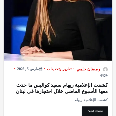
رمضان حلمي
تقارير وتحقيقات
مارس 5, 2025
44
كشفت الإعلامية ريهام سعيد كواليس ما حدث
معها الأسبوع الماضي خلال احتجازها في لبنان
اقتصاد
نديم سمنه: نجاح استراتيجية التصدير يبدأ من الجودة
كشفت الإعلامية ريهام…
وبناء الثقة في شعار “صنع في مصر”
أغسطس 7, 2026
Read more