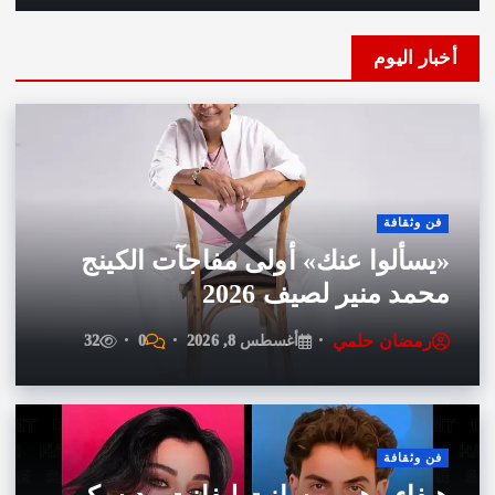
أخبار اليوم
فن وثقافة
«يسألوا عنك» أولى مفاجآت الكينج
محمد منير لصيف 2026
رمضان حلمي
أغسطس 8, 2026
0
32
فن وثقافة