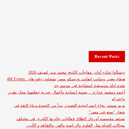
n
a
t
i
Recent Posts
o
ألوا عنك» أولى مفاجآت الكينج محمد منير لصيف 2026
n
هيفاء وهبي وسانت ليفانت وديسكو مصر يشعلون «فورها».. 4M Events
م ليلة موسيقية استثنائية في موسم جد
د ومحمد حدارة… بصمة إنسانية وأعمال خيرية جعلتهما محل تقدير
ترام
م سمنه: نجاح استراتيجية التصدير يبدأ من الجودة وبناء الثقة في
ار “صنع في مصر”
عد مؤسسة أوروك لاطلاق فعاليات جائزتها الكبرى في مختلف
لات الحياة مثل العلوم والرياضة والفن والثقافة و الأدب.