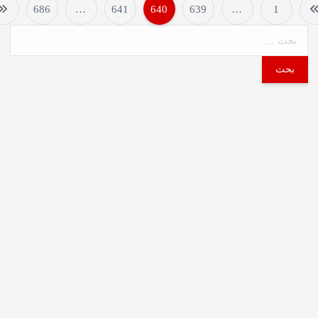
686
…
641
640
639
…
1
P
o
s
t
s
p
a
g
i