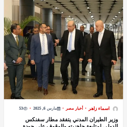
فن وثقافة
هيفاء وهبي وسانت ليفانت وديسكو مصر يشعلون
«فورها».. 4M Events تقدم ليلة موسيقية استثنائية في
موسم جد
أغسطس 8, 2026
اسماء زاهر
أخبار مصر
مارس 6, 2025
53
وزير الطيران المدني يتفقد مطار سفنكس
الدولي لمتابعة جاهزيته والوقوف على جودة