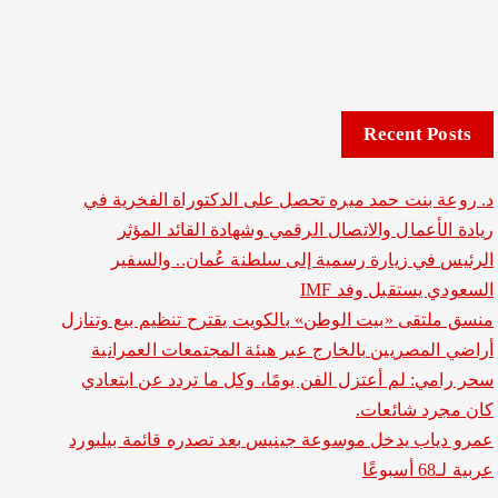
Recent Posts
د. روعة بنت حمد ميره تحصل على الدكتوراة الفخرية في
ريادة الأعمال والاتصال الرقمي وشهادة القائد المؤثر
الرئيس في زيارة رسمية إلى سلطنة عُمان.. والسفير
السعودي يستقبل وفد IMF
منسق ملتقى «بيت الوطن» بالكويت يقترح تنظيم بيع وتنازل
أراضي المصريين بالخارج عبر هيئة المجتمعات العمرانية
سحر رامي: لم أعتزل الفن يومًا، وكل ما تردد عن ابتعادي
كان مجرد شائعات.
عمرو دياب يدخل موسوعة جينيس بعد تصدره قائمة بيلبورد
عربية لـ68 أسبوعًا