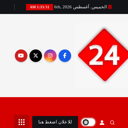
الخميس. أغسطس 6th, 2026
1:33:52 AM
رير:مني أمين
للاعلان اضغط هنا