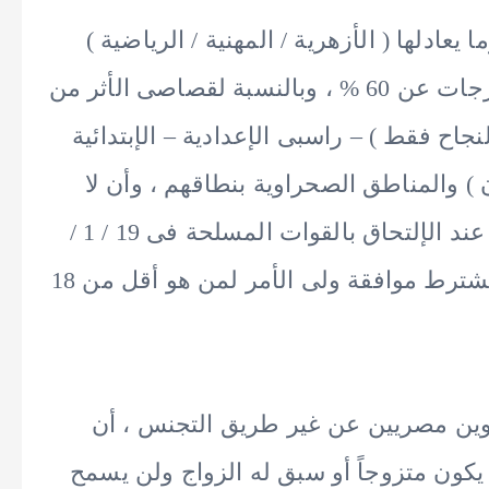
يعادلها ( الأزهرية / المهنية / الرياضية )
على أن لا تقل النسبة المئوية لمجموع الدرجات عن 60 % ، وبالنسبة لقصاصى الأثر من
جاح فقط ) – راسبى الإعدادية – الإبتدائية
) والمناطق الصحراوية بنطاقهم ، وأن لا
يقل السن عن 16 عام ولا يزيد عن 25 عام عند الإلتحاق بالقوات المسلحة فى 19 / 1 /
2026 ولا يقل عن 17 عام لقصاصى الأثر ويشترط موافقة ولى الأمر لمن هو أقل من 18
وين مصريين عن غير طريق التجنس ، أن
يكون متزوجاً أو سبق له الزواج ولن يسمح