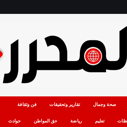
رمضان حلمي رئيس التح
صحة وجمال
تقارير وتحقيقات
فن وثقافة
ظات
تعليم
رياضة
حق المواطن
حوادث