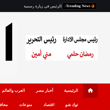
Trending News:
ا
ل
ر
ئ
ي
س
ف
ي
ز
ي
ا
ر
ة
ر
س
م
ي
ة
إ
ل
ى
رئيس مجلس الإدارة: 
الرئيسية
أخبار مصر
العرب والعالم
توك شو
اقتصاد
منوعات
محاف