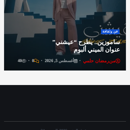
فن وثقافة
ساموزين.. يطرح “عيشني”
عنوان الميني ألبوم
من
رمضان حلمي
أغسطس 5, 2026
0
40