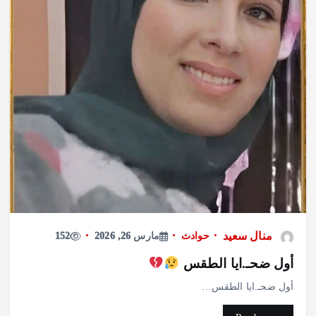
منال سعيد
حوادث
مارس 26, 2026
152
أول ضحـ.ايا الطقس
أول ضحـ.ايا الطقس…