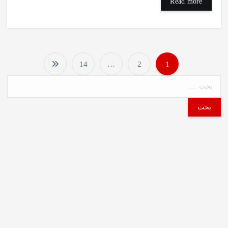
Read more
14
…
2
1
P
o
s
t
s
p
a