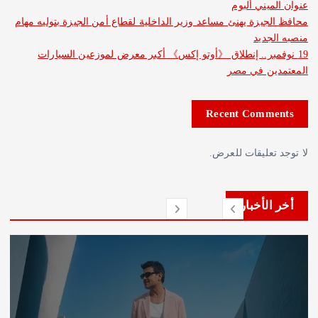
ان الميني ألبوم
فظ الجيزة يهنئ مساعد وزير الداخلية لقطاع أمن الجيزة بتوليه مهام
به الجديد
19 نوفمبر.. إنطلاق 《أوتو إكس》 أكبر معرض لموزعين السيارات
معتمدين في مصر
Recent Comments
توجد تعليقات للعرض.
أخر الأخبار