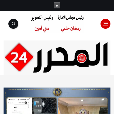
رئيس مجلس
الإدارة: رمضان
حلمي رئيس
التحرير:مني أمين