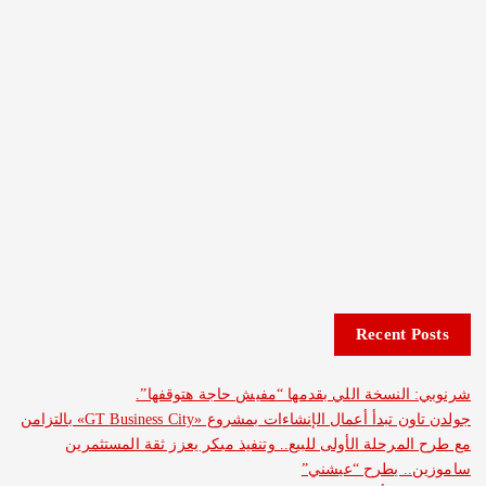
g
i
n
a
t
i
Recent Posts
o
وبي: النسخة اللي بقدمها “مفيش حاجة هتوقفها”.
n
جولدن تاون تبدأ أعمال الإنشاءات بمشروع «GT Business City» بالتزامن
طرح المرحلة الأولى للبيع.. وتنفيذ مبكر يعزز ثقة المستثمرين
موزين.. يطرح “عيشني”