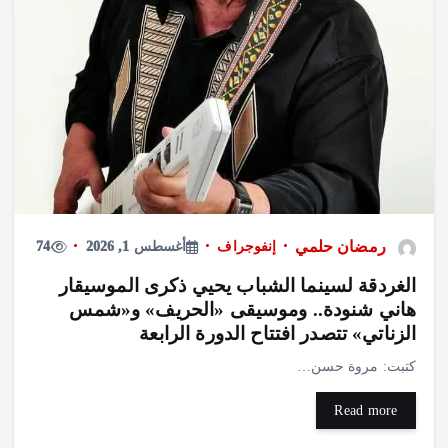
رمضان حلمي
إنفوجراف
أغسطس 1, 2026
74
الغردقة لسينما الشباب يحيي ذكرى الموسيقار
هاني شنودة.. وموسيقى «الحريف» و«شمس
الزناتي» تتصدر افتتاح الدورة الرابعة
كتبت: مروة حسن…
Read more