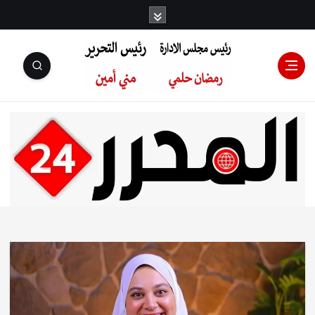
رئيس مجلس
الإدارة: رمضان
حلمي رئيس
التحرير:مني أمين