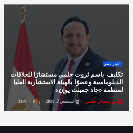
إنفوجراف
قريبا … مريم حسن مراسلةً للسجادة
الحمراء لمهرجان “الأفضل في الأفضل”..
من
رمضان حلمي
أغسطس 7, 2026
0
17