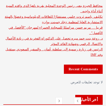
فظ الجيزة ينعى رئيس الوحدة المحلية بقرية ناهيا الذي وافته المنية
n
اء أداء واجبه..
يف باسم ثروت حلمي مستشارًا للعلاقات الدبلوماسية وعضوًا بالهيئة
ستشارية العليا لمنظمة «جاد جمينت يوإن»
با … مريم حسن مراسلةً للسجادة الحمراء لمهرجان “الأفضل في
فضل”..
روعة بنت حمد ميره تحصل على الدكتوراة الفخرية في ريادة الأعمال
اتصال الرقمي وشهادة القائد المؤثر
ئيس في زيارة رسمية إلى سلطنة عُمان.. والسفير السعودي يستقبل
IMF
Recent Comments
توجد تعليقات للعرض.
أخر الأخبار