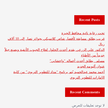
Recent 
 نائبة محافظ الجيزة
غريب يطلق مسابقة لأفضل شاص كلاسيكي بجوائز تصل إلى 10 آلاف
لي الزرعي يقدم أحدث الحلول لعلاج الجيوب الأنفية ويصنع جيلاً
الأطباء
طلق أحدث أعماله “واحشاني”
مه الجديد
 عبدالحميد يُتم برنامج “مداد للتطوير التربوي” من كلية
للتطوير التربوي
Recent Com
عليقات للعرض.