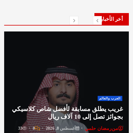
لأخبار
صحة وج
العالم
الدكت
 يطلق مسابقة لأفضل شاص كلاسيكي
لعلاج 
ل إلى 10 آلاف ريال
الأطبا
مضان حلمي
من
ر
أغسطس 8, 2026
0
33