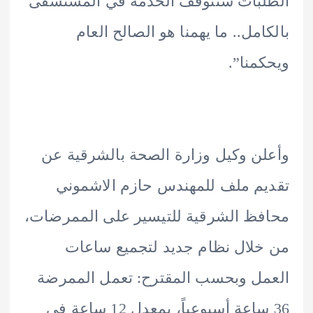
بات ستتوقف الخدمة في المستشفى
امل.. ما يهمنا هو الصالح العام
منا”.
ن وكيل وزارة الصحة بالشرقية عن
م ملف للمهندس حازم الاشموني
ظ الشرقية للتيسير على الممرضات،
لال نظام جديد لتجميع ساعات
ل وبحسب المقترح: تعمل الممرضة
36 ساعة أسبوعياً، بمعدل 12 ساعة في