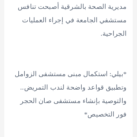
ية الصحة بالشرقية أصبحت تنافس
في الجامعة في إجراء العمليات
احية.
ي: استكمال مبنى مستشفى الزوامل
يق قواعد واضحة لندب التمريض..
وصية بإنشاء مستشفى صان الحجر
 التخصيص*