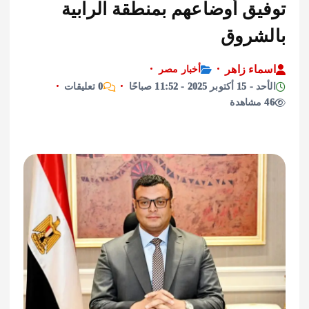
يق أوضاعهم بمنطقة الرابية
شروق
اء زاهر
أخبار مصر
2025 - 11:52 صباحًا
0 تعليقات