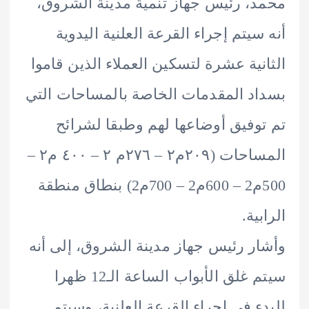
، رئيس جهاز تنمية مدينة الشروق،
سيتم إجراء القرعة العلنية اليدوية
نية عشرة لتسكين العملاء الذين قاموا
د المقدمات الخاصة بالمساحات التي
وفيق أوضاعها لهم وطبقا لشرائح
المساحات (۲۰۹م٢ – ٢٧٦م ٢ – ٤٠٠ م٢ –
500م2 – 600م2 – 700م2) بنطاق منطقة
ية.
ر رئيس جهاز مدينة الشروق، إلى أنه
سيتم غلق الأبواب الساعة الـ12 ظهرا
ء في إجراء القرعة العلنية، وسيتم