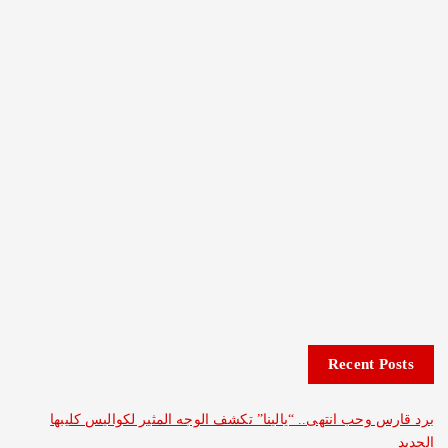
Recent 
وحب انتهى.. “يالينا” تكشف الوجه المثير لكواليس كليبها