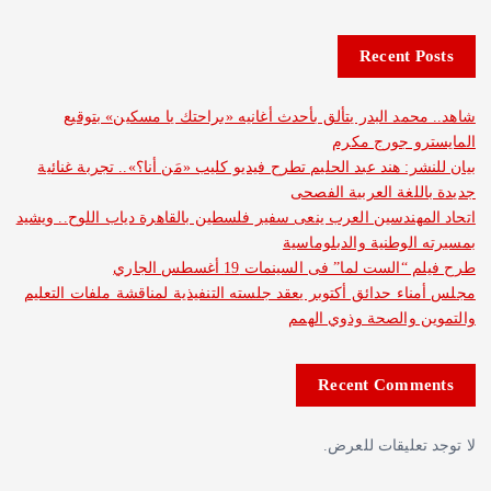
Recent 
مد البدر يتألق بأحدث أغانيه «براحتك يا مسكين» بتوقيع
و جورج مكرم
: هند عبد الحليم تطرح فيديو كليب «مَن أنا؟».. تجربة غنائية
لغة العربية الفصحى
هندسين العرب ينعى سفير فلسطين بالقاهرة دياب اللوح.. ويشيد
لوطنية والدبلوماسية
ست لما” فى السينمات 19 أغسطس الجاري
ء حدائق أكتوبر يعقد جلسته التنفيذية لمناقشة ملفات التعليم
والصحة وذوي الهمم
Recent Com
عليقات للعرض.