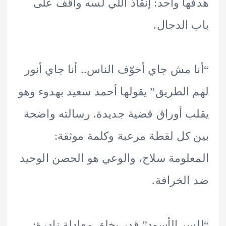
ا واحد: إنقاذ اللي لسه واقف على
الدجال.
 مش جاي أخوّف الناس.. أنا جاي أنور
الطريق” يقولها أحمد سعيد بهدوء وهو
 أوراق قضية جديدة. رسالته واضحة
كل لقطة مرعبة وكلمة موثقة:
لومة سلاح، والوعي هو الحصن الوحيد
لخرافة.
ر الأسود” قدر يخلق معادلة نادرة: