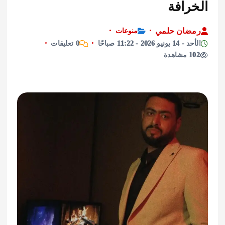
رافة
ان حلمي
منوعات
2026 - 11:22 صباحًا
0 تعليقات
ة