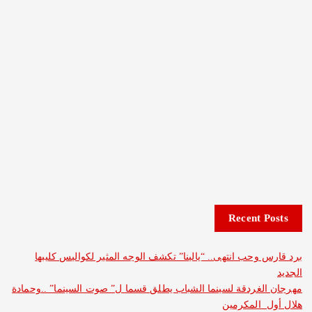
Recent 
وحب انتهى.. “يالينا” تكشف الوجه المثير لكواليس كليبها
غردقة لسينما الشباب يطلق قسما ل” صوت السينما” ..وحمادة
 المكرمين