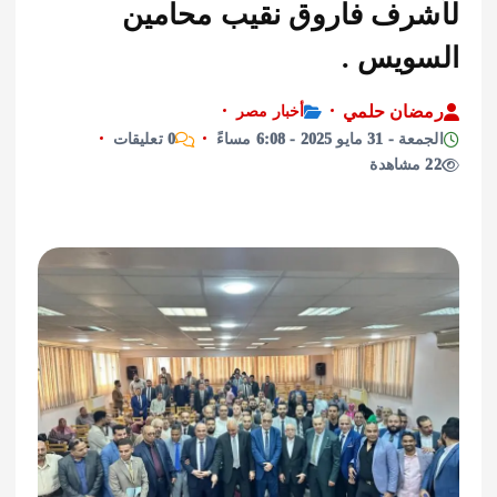
رف فاروق نقيب محامين
ويس .
ان حلمي
أخبار مصر
ايو 2025 - 6:08 مساءً
0 تعليقات