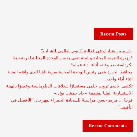
Recent 
شارك في فعالية “اليوم العالمي للشباب”
نمية المحلية والبيئة تنعى رئيس الوحدة المحلية لقرية ناهيا
د وفاته أثناء أداء عمله*
يزة ينعى رئيس الوحدة المحلية بقرية ناهيا الذي وافته المنية
واجبه..
م ثروت حلمي مستشارًا للعلاقات الدبلوماسية وعضوًا بالهيئة
ة العليا لمنظمة «جاد جمينت يوإن»
مريم حسن مراسلةً للسجادة الحمراء لمهرجان “الأفضل في
Recent Com