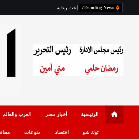
Trending News:
ت
ح
ت
ر
ع
ا
ي
ة
ن
ا
ئ
ب
ة
م
ح
ا
رئيس مجلس الإدارة: 
الرئيسية
أخبار مصر
العرب والعالم
توك شو
اقتصاد
منوعات
محاف