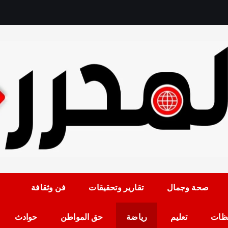
رمضان حلمي رئيس التح
صحة وجمال
تقارير وتحقيقات
فن وثقافة
ظات
تعليم
رياضة
حق المواطن
حوادث