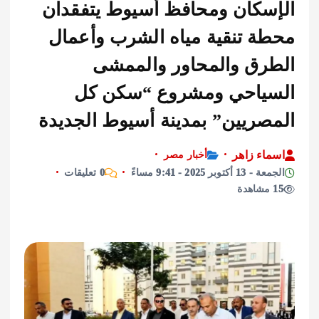
سكان ومحافظ أسيوط يتفقدان
ة تنقية مياه الشرب وأعمال
رق والمحاور والممشى
ياحي ومشروع “سكن كل
صريين” بمدينة أسيوط الجديدة
اء زاهر
أخبار مصر
توبر 2025 - 9:41 مساءً
0 تعليقات