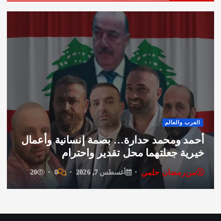
 والعالم
اقتصاد
 ومحمد حدارة… بصمة إنسانية وأعمال
نديم 
ة جعلتهما محل تقدير واحترام
الجو
رمضان حلمي
من
ا
أغسطس 7, 2026
0
20