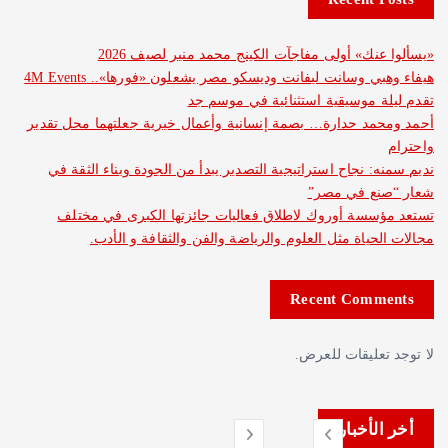
نك» أولى مفاجآت الكينج محمد منير لصيف 2026
هيفاء وهبي وسانت ليفانت وديسكو مصر يشعلون «فورها».. 4M Events
 موسيقية استثنائية في موسم جد
د حدارة… بصمة إنسانية وأعمال خيرية جعلتهما محل تقدير
: نجاح استراتيجية التصدير يبدأ من الجودة وبناء الثقة في
ع في مصر”
سة أوروك لاطلاق فعاليات جائزتها الكبرى في مختلف
حياة مثل العلوم والرياضة والفن والثقافة و الأدب.
Recent Com
عليقات للعرض.
لأخبار