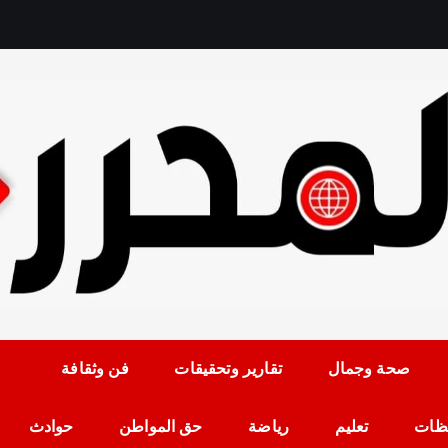
رمضان حلمي رئيس التح
صحة وجمال
تقارير وتحقيقات
فن وثقافة
ظات
تعليم
رياضة
حق المواطن
حوادث