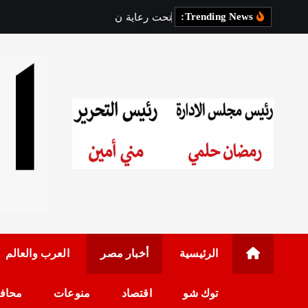
Trending News:
ت
ح
ت
ر
ع
ا
ي
ة
ن
ا
ئ
ب
ة
م
ح
رئيس مجلس الإدارة: 
الرئيسية
أخبار مصر
العرب والعالم
توك شو
اقتصاد
منوعات
محاف