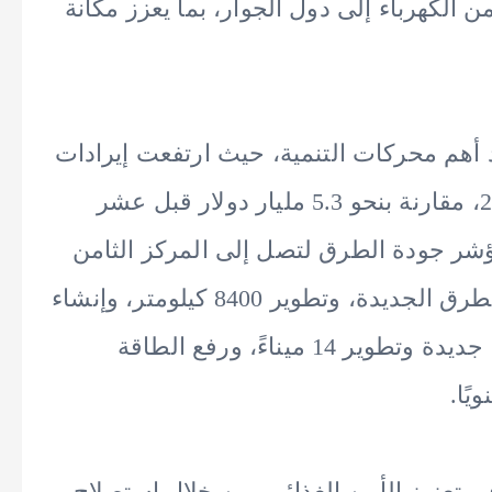
يصل إلى 10 جيجاوات من الكهرباء إلى دول الجوار، بما يعزز مكانة
د أهم محركات التنمية، حيث ارتفعت إيرادات
قناة السويس إلى 9.4 مليار دولار عام 2023، مقارنة بنحو 5.3 مليار دولار قبل عشر
 مصر 100 مركز في مؤشر جودة الطرق لتصل إلى المركز الثامن
عشر عالميًا، بعد تنفيذ 6300 كيلومتر من الطرق الجديدة، وتطوير 8400 كيلومتر، وإنشاء
945 كوبريًا ونفقًا، إلى جانب إنشاء 9 موانئ جديدة وتطوير 14 ميناءً، ورفع الطاقة
تعزيز الأمن الغذائي، من خلال استصلاح