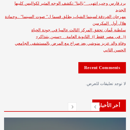
وحب انتهى.. “يالينا” تكشف الوجه المثير لكواليس كليبها
غردقة لسينما الشباب يطلق قسما ل” صوت السينما” ..وحمادة
 المكرمين
ان تحقق المركز الثالث عالميا في جودة الحياة
ر فقط )) الثانوية العامة. . «سنين بتتذاكر»
د عزيز منوشي بعد صراع مع المرض بالمستشفى الجامعي
اني
Recent Com
عليقات للعرض.
لأخبار