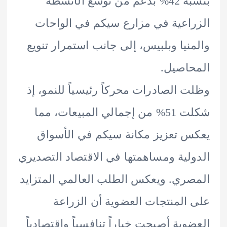
بنسبة 42% بدعم من توسع الأنشطة
اعية في مزارع سيكم في الواحات
نيا وبلبيس، إلى جانب استمرار تنويع
اصيل.
 الصادرات محركاً رئيسياً للنمو، إذ
شكلت 51% من إجمالي المبيعات، مما
 تعزيز مكانة سيكم في الأسواق
لية ومساهمتها في الاقتصاد التصديري
ري. ويعكس الطلب العالمي المتزايد
المنتجات العضوية أن الزراعة
وية أصبحت خياراً تنافسياً واقتصادياً