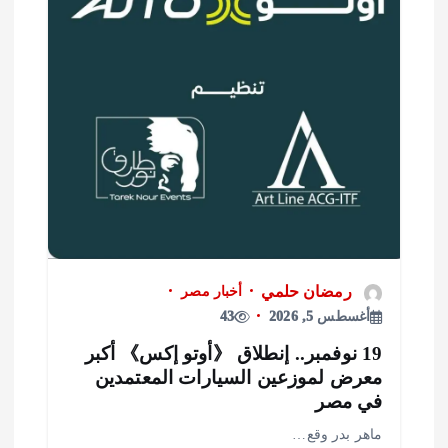
رمضان حلمي
أخبار مصر
أغسطس 5, 2026
43
19 نوفمبر.. إنطلاق 《أوتو إكس》 أكبر
عرض لموزعين السيارات المعتمدين
ي مصر
اهر بدر وقع…