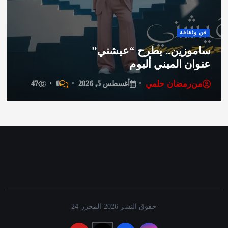
قافة
أخبار
زين.. يطرح “عيشني”
محافظ
ن الميني ألبوم
لقطاع
رمضان حلمي
من
ر
أغسطس 5, 2026
0
47
حقوق النشر 2026 المحرر 24