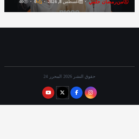
من
رمضان حلمي
0
40
أغسطس 7, 2026
حقوق النشر 2026 المحرر 24