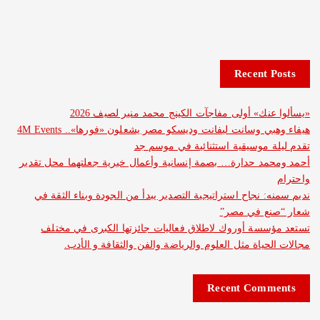
Recent 
نك» أولى مفاجآت الكينج محمد منير لصيف 2026
هيفاء وهبي وسانت ليفانت وديسكو مصر يشعلون «فورها».. 4M Events
 موسيقية استثنائية في موسم جد
د حدارة… بصمة إنسانية وأعمال خيرية جعلتهما محل تقدير
: نجاح استراتيجية التصدير يبدأ من الجودة وبناء الثقة في
ع في مصر”
سة أوروك لاطلاق فعاليات جائزتها الكبرى في مختلف
حياة مثل العلوم والرياضة والفن والثقافة و الأدب.
Recent Com