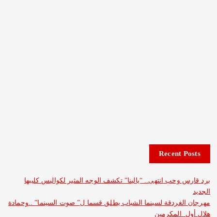
Recent 
وحب انتهى.. “يالينا” تكشف الوجه المثير لكواليس كليبها
غردقة لسينما الشباب يطلق قسما ل” صوت السينما” ..وحمادة
 المكرمين