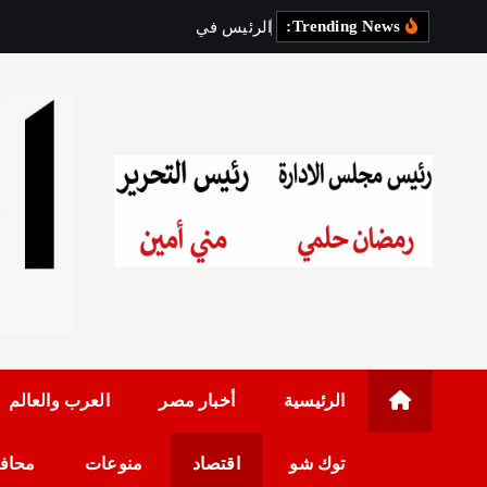
Trending News:
ا
ل
ر
ئ
ي
س
ف
ي
ز
ي
ا
ر
ة
ر
س
رئيس مجلس الإدارة: 
الرئيسية
أخبار مصر
العرب والعالم
توك شو
اقتصاد
منوعات
محاف