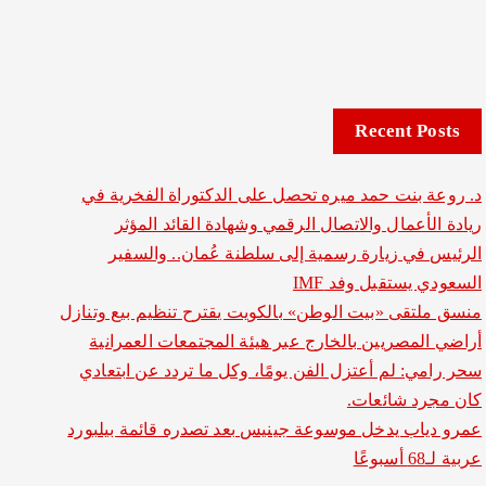
Recent Posts
د. روعة بنت حمد ميره تحصل على الدكتوراة الفخرية في
ريادة الأعمال والاتصال الرقمي وشهادة القائد المؤثر
الرئيس في زيارة رسمية إلى سلطنة عُمان.. والسفير
السعودي يستقبل وفد IMF
منسق ملتقى «بيت الوطن» بالكويت يقترح تنظيم بيع وتنازل
أراضي المصريين بالخارج عبر هيئة المجتمعات العمرانية
سحر رامي: لم أعتزل الفن يومًا، وكل ما تردد عن ابتعادي
كان مجرد شائعات.
عمرو دياب يدخل موسوعة جينيس بعد تصدره قائمة بيلبورد
عربية لـ68 أسبوعًا