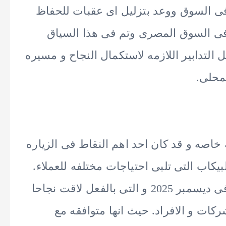
فى السوق ووعد بتزليل اى عقبات للحفاظ
 فى السوق المصرى وتم فى هذا السياق
التدابير اللازمه لاستكمال النجاح و مسيره
 بيكأب All-New Vigus اهميه خاصه و قد كان احد اهم النقاط فى الزياره
بيكاب التى تلبى احتياجات مختلفه للعملاء.
حيث تم تقديم البيكاب الكابينه المزدوجه فى ديسمبر 2025 و التى بالفعل لاقت نجاحا
ات و الافراد. حيث انها متوافقه مع