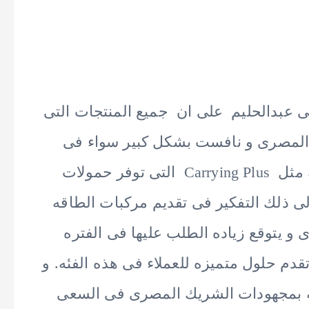
ى عبدالحليم على ان جميع المنتجات التى
 المصرى و نافست بشكل كبير سواء فى
البيكاب او الشاحنات المتوسطه و الخفيفه مثل Carrying Plus التى توفر حمولات
ى ذلك التفكير فى تقديم مركبات الطاقه
 يتوقع زياده الطلب عليها فى الفتره
م تقديم EV Touring و التى تقدم حلول متميزه للعملاء فى هذه الفئه. و
دته بمجهودات الشريك المصرى فى السعى