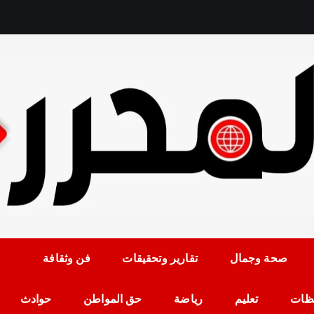
رمضان حلمي رئيس التح
صحة وجمال
تقارير وتحقيقات
فن وثقافة
ظات
تعليم
رياضة
حق المواطن
حوادث