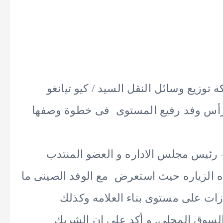
2— استقبلت شركه توزيع وسائل النقل السيد / كيو تيانغو
 اداره مجموعه JMCG على رأس وفد رفيع المستوى فى خطوة وصفها
 رئيس مجلس الاداره و العضو المنتدب
ه الزياره حيث استعرض مع الوفد الصينى ما
زات على مستوى بناء العلامه وكذلك
السوق المحلى. و أكد على ان الشريك