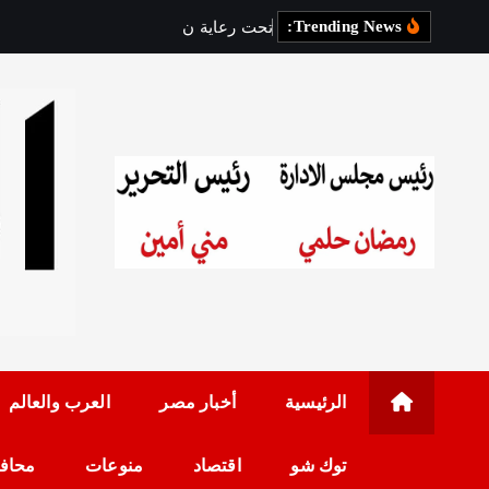
Trending News:
ت
ح
ت
ر
ع
ا
ي
ة
ن
ا
ئ
ب
ة
م
رئيس مجلس الإدارة: 
الرئيسية
أخبار مصر
العرب والعالم
توك شو
اقتصاد
منوعات
محاف