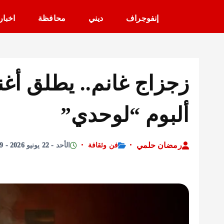
إنفوجراف
ديني
محافظة
اخبار
ألبوم “لوحدي”
رمضان حلمي
فن وثقافة
الأحد - 22 يونيو 2026 - 4:59 مساءً