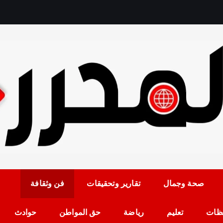
رمضان حلمي رئيس التح
صحة وجمال
تقارير وتحقيقات
فن وثقافة
ظات
تعليم
رياضة
حق المواطن
حوادث