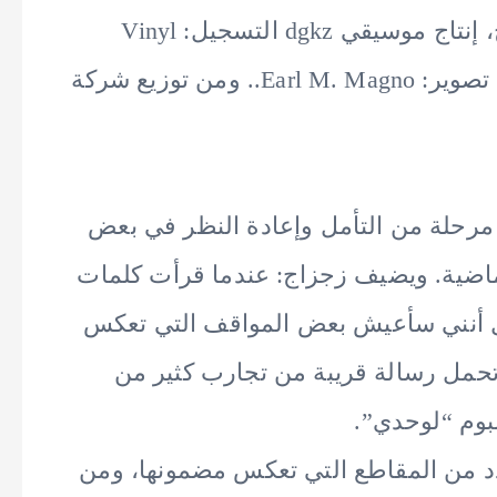
والأغنية كلمات أحمد ياسين وألحان زجزاج، إنتاج موسيقي dgkz التسجيل: Vinyl
Studios.. نادر سليمان: Mix & Mastering.. تصوير: Earl M. Magno.. ومن توزيع شركة
 مرحلة من التأمل وإعادة النظر في بعض
لماضية. ويضيف زجزاج: عندما قرأت كلمات
ل أنني سأعيش بعض المواقف التي تعكس
تحمل رسالة قريبة من تجارب كثير من
وم “لوحدي”.
دد من المقاطع التي تعكس مضمونها، ومن