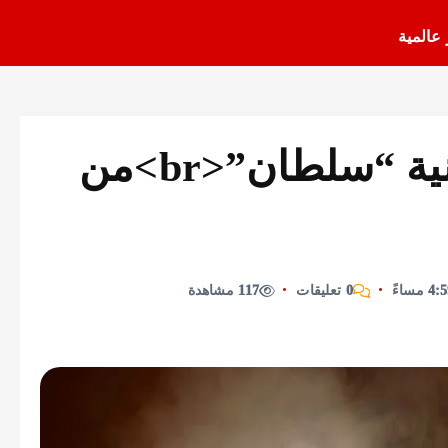
 عالمية
زجزاج غانم.. يطلق أغنية “سلطان”<br>من
0 تعليقات
117 مشاهدة