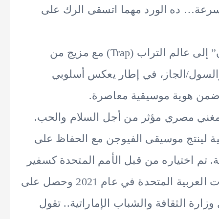
 بسرعة… ده الورد مهما اتسقى الرك على
ويستطرد زجزاج: موسيقياً، تنتمي “سلطان” إلى عالم التراب (Trap) مع مزيج من
السول/الجاز، في إطار يعكس أسلوبي
ة ضمن هوية موسيقية معاصرة.
 مغني مصري مؤثر من أجل السلام والحب.
مية لينتج موسيقى الفيوجن مع الحفاظ على
فة. تم اختياره من قبل الأمم المتحدة كسفير
رسمي للسلام في 2016. انتقل إلى الإمارات العربية المتحدة في عام 2021 وحصل على
زارة الثقافة والشباب الإماراتية.. تقول