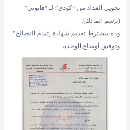
ل العداد من “كودي” لـ “قانوني”
م المالك).
بيشترط تقديم شهادة إتمام التصالح”
يق أوضاع الوحدة