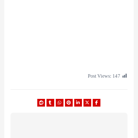
Post Views:
1