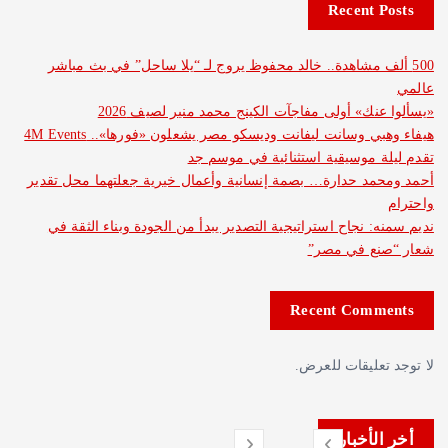
Recent 
ف مشاهدة.. خالد محفوظ يروج لـ “يلا ساحل” في بث مباشر
نك» أولى مفاجآت الكينج محمد منير لصيف 2026
هيفاء وهبي وسانت ليفانت وديسكو مصر يشعلون «فورها».. 4M Events
 موسيقية استثنائية في موسم جد
د حدارة… بصمة إنسانية وأعمال خيرية جعلتهما محل تقدير
: نجاح استراتيجية التصدير يبدأ من الجودة وبناء الثقة في
ع في مصر”
Recent Com
عليقات للعرض.
لأخبار