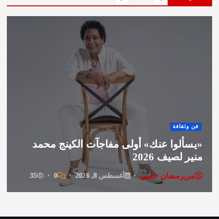
فن وثقافة
هيفاء وهبي وسانت ليفانت وديسكو مصر
يشعلون «فورها».. 4M Events تقدم ليلة
موسيقية استثنائية في موسم جد
من
رمضان حلمي
أغسطس 8, 2026
0
43