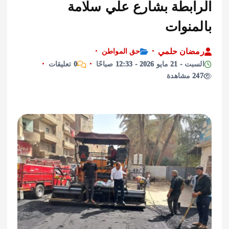
ابطة بشارع علي سلامة
منوات
ان حلمي
حق المواطن
و 2026 - 12:33 صباحًا
0 تعليقات
ة