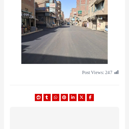
Post Views:
2