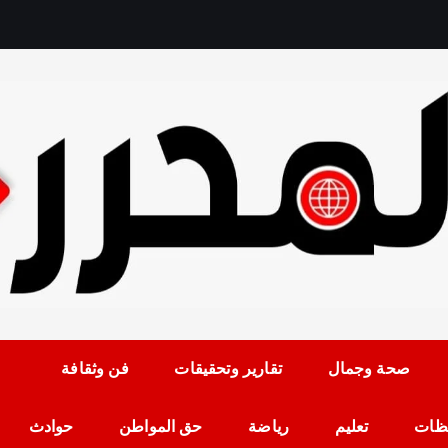
رمضان حلمي رئيس التح
صحة وجمال
تقارير وتحقيقات
فن وثقافة
ظات
تعليم
رياضة
حق المواطن
حوادث