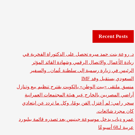
Recent Posts
د. روعة بنت حمد ميره تحصل على الدكتوراة الفخرية في
ريادة الأعمال والاتصال الرقمي وشهادة القائد المؤثر
الرئيس في زيارة رسمية إلى سلطنة عُمان.. والسفير
السعودي يستقبل وفد IMF
منسق ملتقى «بيت الوطن» بالكويت يقترح تنظيم بيع وتنازل
أراضي المصريين بالخارج عبر هيئة المجتمعات العمرانية
سحر رامي: لم أعتزل الفن يومًا، وكل ما تردد عن ابتعادي
كان مجرد شائعات.
عمرو دياب يدخل موسوعة جينيس بعد تصدره قائمة بيلبورد
عربية لـ68 أسبوعًا