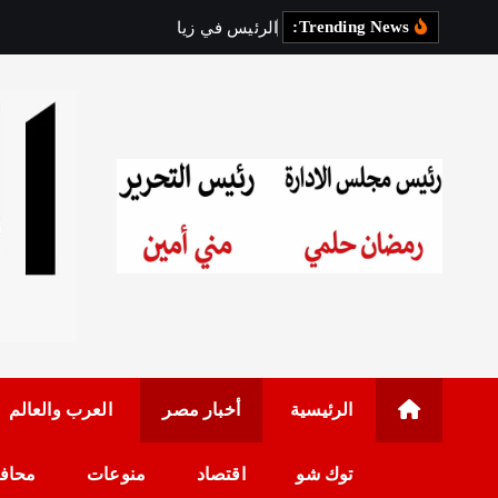
Trending News:
ا
ل
ر
ئ
ي
س
ف
ي
ز
ي
ا
ر
ة
ر
س
م
ي
رئيس مجلس الإدارة: 
الرئيسية
أخبار مصر
العرب والعالم
توك شو
اقتصاد
منوعات
محاف