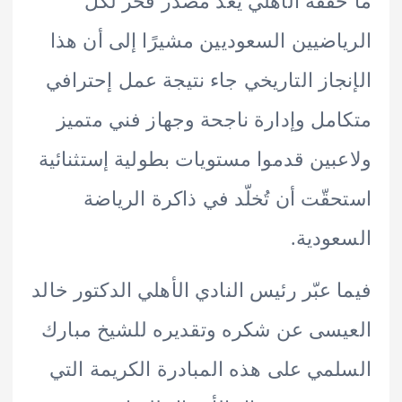
ققه الأهلي يُعد مصدر فخر لكل
اضيين السعوديين مشيرًا إلى أن هذا
جاز التاريخي جاء نتيجة عمل إحترافي
مل وإدارة ناجحة وجهاز فني متميز
بين قدموا مستويات بطولية إستثنائية
قّت أن تُخلّد في ذاكرة الرياضة
ودية.
 عبّر رئيس النادي الأهلي الدكتور خالد
سى عن شكره وتقديره للشيخ مبارك
مي على هذه المبادرة الكريمة التي