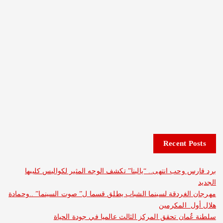
Recent 
وحب انتهى.. “يالينا” تكشف الوجه المثير لكواليس كليبها
غردقة لسينما الشباب يطلق قسما ل” صوت السينما” ..وحمادة
 المكرمين
ان تحقق المركز الثالث عالميا في جودة الحياة