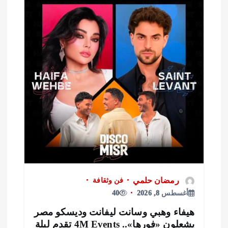
رمضان حلمي
فن وثقافة
أغسطس 8, 2026
40
يفاء وهبي وسانت ليفانت وديسكو مصر
يشعلون «فورها».. 4M Events تقدم ليلة