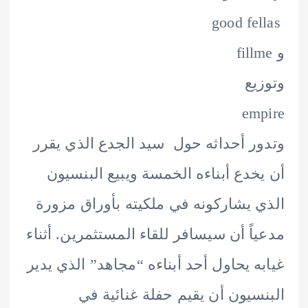
يع
em
ر أحداثه حول سيد الجدع الذي يقرر
خدع أبناءه الخمسة ويبيع البنسيون
 يشاركونه في ملكيته بأوراق مزورة
اً أن سيسافر للقاء المستثمرين. أثناء
ه يحاول أحد أبناءه “مجاهد” الذي يدير
سيون أن يقيم حفلة غنائية في