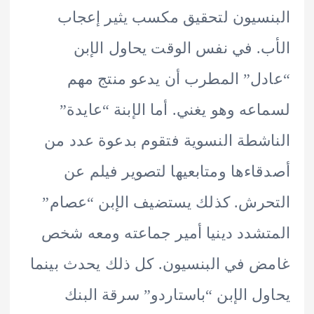
سيون لتحقيق مكسب يثير إعجاب
. في نفس الوقت يحاول الإبن
ل” المطرب أن يدعو منتج مهم
عه وهو يغني. أما الإبنة “عايدة”
شطة النسوية فتقوم بدعوة عدد من
اءها ومتابعيها لتصوير فيلم عن
رش. كذلك يستضيف الإبن “عصام”
شدد دينيا أمير جماعته ومعه شخص
 في البنسيون. كل ذلك يحدث بينما
ل الإبن “باستاردو” سرقة البنك