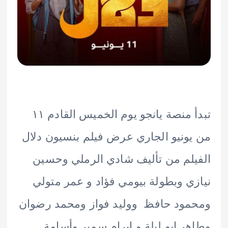
تبدأ منصة يانجو يوم الخميس القادم ١١
ونيو الجاري عرض فيلم بنسيون دلال
لم من تأليف شادي الرملي وحسين
ي وبطولة بيومي فؤاد و عمر متولي
ود حافظ ووليد فواز ومحمد رضوان
ر ابو ليلة و ابرام سمير وأسامة