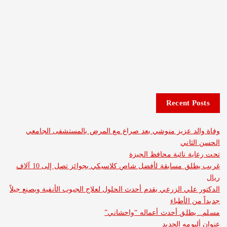
Recent 
د عزيز منوشي بعد صراع مع المرض بالمستشفى الجامعي
اني
 نائبة محافظ الجيزة
غريب يطلق مسابقة لأفضل شاص كلاسيكي بجوائز تصل إلى 10 آلاف
لي الزرعي يقدم أحدث الحلول لعلاج الجيوب الأنفية ويصنع جيلاً
الأطباء
طلق أحدث أعماله “واحشاني”
مه الجديد