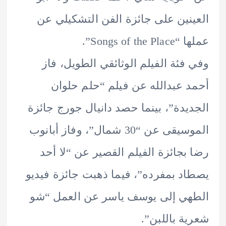
نين على جائزة الفن التشكيلي عن
Songs of th”.
فئة الفيلم الوثائقي الطويل، فاز
 عبدالله عن فيلم “حلم حلوان
يدة”، بينما حصد دانيال جورج جائزة
الموسيقى عن “30 شمال”، وفاز أبانوب
بجائزة الفيلم القصير عن “لا أحد
د بمفرده”، فيما ذهبت جائزة فيديو
ي إلى يوسف ياسر عن العمل “شو
ة باللبن”.