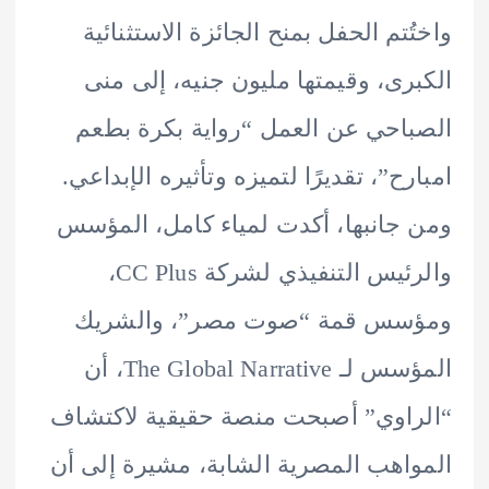
ُتم الحفل بمنح الجائزة الاستثنائية
رى، وقيمتها مليون جنيه، إلى منى
احي عن العمل “رواية بكرة بطعم
رح”، تقديرًا لتميزه وتأثيره الإبداعي.
جانبها، أكدت لمياء كامل، المؤسس
والرئيس التنفيذي لشركة CC Plus،
سس قمة “صوت مصر”، والشريك
المؤسس لـ The Global Narrative، أن
اوي” أصبحت منصة حقيقية لاكتشاف
اهب المصرية الشابة، مشيرة إلى أن