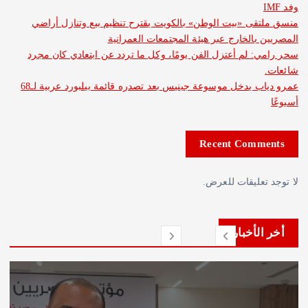
ى «بيت الوطن» بالكويت يقترح تنظيم بيع وتنازل أراضي
بالخارج عبر هيئة المجتمعات العمرانية
 لم أعتزل الفن يومًا، وكل ما تردد عن ابتعادي كان مجرد
عمرو دياب يدخل موسوعة جينيس بعد تصدره قائمة بيلبورد عربية لـ68
Recent Com
عليقات للعرض.
لأخبار