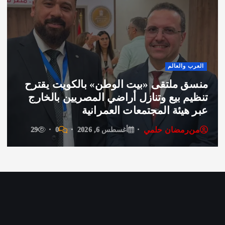
 والعالم
فن وثق
 ملتقى «بيت الوطن» بالكويت يقترح
م بيع وتنازل أراضي المصريين بالخارج
سحر ر
هيئة المجتمعات العمرانية
تردد 
رمضان حلمي
من
ر
أغسطس 6, 2026
0
29