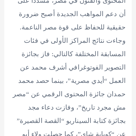
توى والفنون في مصر، مشددًا على
عم المواهب الجديدة أصبح ضرورة
ية للحفاظ على قوة مصر الناعمة.
ت نتائج المراكز الأولى في فئات
ابقة المختلفة كالتالي: فاز بجائزة
وير الفوتوغرافي أشرف محمد عن
ل “أيدي مصرية”، بينما حصد محمد
ن جائزة المحتوى الرقمي عن “مصر
جرد تاريخ”، وفازت دعاء مجد
زة كتابة السيناريو “القصة القصيرة”
كوباية شاي”، كما حصلت ولاء أبو