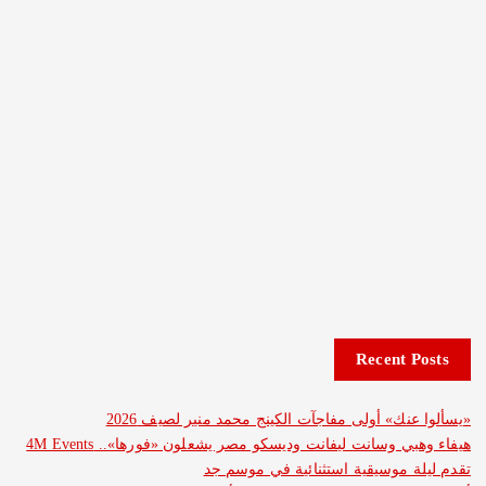
Recent 
نك» أولى مفاجآت الكينج محمد منير لصيف 2026
هيفاء وهبي وسانت ليفانت وديسكو مصر يشعلون «فورها».. 4M Events
 موسيقية استثنائية في موسم جد