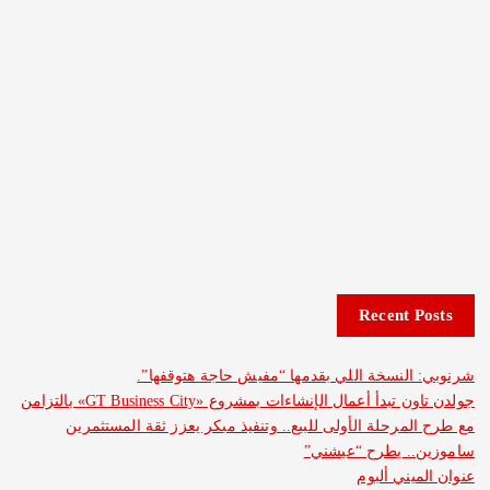
Recent 
لنسخة اللي بقدمها “مفيش حاجة هتوقفها”.
جولدن تاون تبدأ أعمال الإنشاءات بمشروع «GT Business City» بالتزامن
مرحلة الأولى للبيع.. وتنفيذ مبكر يعزز ثقة المستثمرين
. يطرح “عيشني”
ني ألبوم