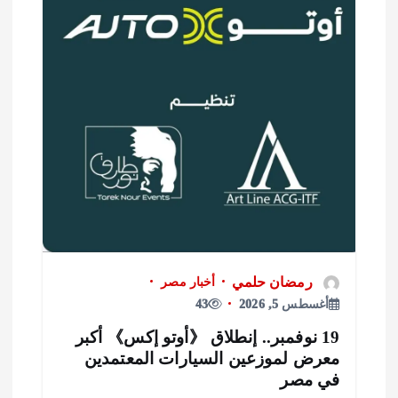
رمضان حلمي
أخبار مصر
أغسطس 5, 2026
43
19 نوفمبر.. إنطلاق 《أوتو إكس》 أكبر
عرض لموزعين السيارات المعتمدين
ي مصر