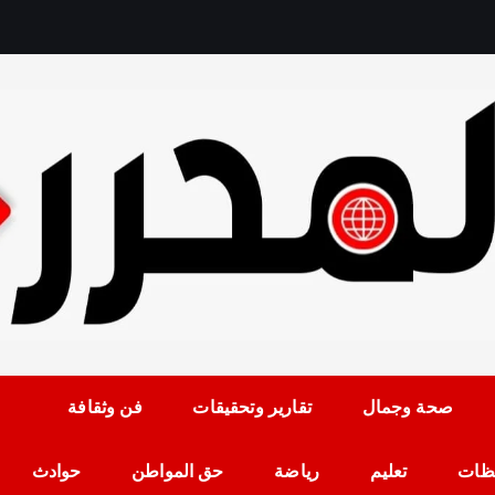
رمضان حلمي رئيس التح
صحة وجمال
تقارير وتحقيقات
فن وثقافة
ظات
تعليم
رياضة
حق المواطن
حوادث