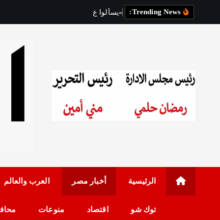
Trending News:
«
ي
س
أ
ل
و
ا
ع
ن
ك
»
أ
و
ل
ى
م
رئيس مجلس الإدارة: 
الرئيسية
أخبار مصر
العرب والعالم
توك شو
اقتصاد
منوعات
محاف