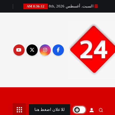
السبت. أغسطس 8th, 2026
8:36:14 AM
رير:مني أمين
للاعلان اضغط هنا