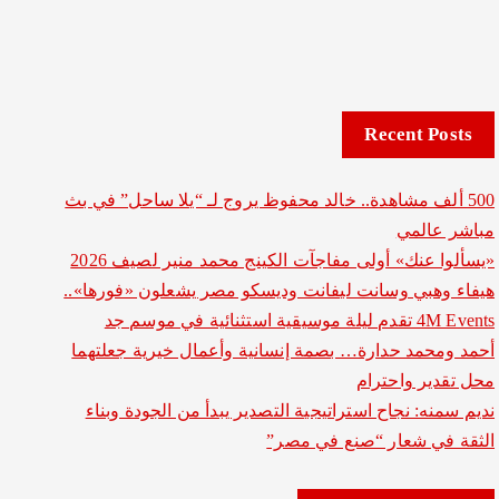
Recent Posts
500 ألف مشاهدة.. خالد محفوظ يروج لـ “يلا ساحل” في بث
مباشر عالمي
«يسألوا عنك» أولى مفاجآت الكينج محمد منير لصيف 2026
هيفاء وهبي وسانت ليفانت وديسكو مصر يشعلون «فورها»..
4M Events تقدم ليلة موسيقية استثنائية في موسم جد
أحمد ومحمد حدارة… بصمة إنسانية وأعمال خيرية جعلتهما
محل تقدير واحترام
نديم سمنه: نجاح استراتيجية التصدير يبدأ من الجودة وبناء
الثقة في شعار “صنع في مصر”