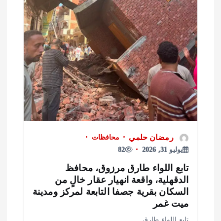
رمضان حلمي
محافظات
يوليو 31, 2026
82
ابع اللواء طارق مرزوق، محافظ
لدقهلية، واقعة انهيار عقار خالٍ من
لسكان بقرية جصفا التابعة لمركز ومدينة
يت غمر
ابع اللواء طارق…