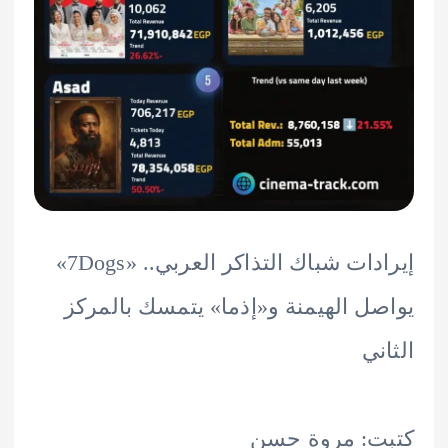
إيرادات شباك التذاكر العربي.. «7Dogs»
ل الهيمنة و«إذما» يتمسك بالمركز
ني
ت: مروة حسن