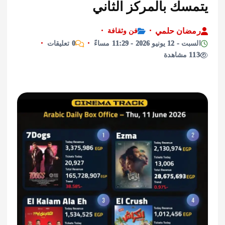
سك بالمركز الثاني
ان حلمي
فن وثقافة
يو 2026 - 11:29 مساءً
0 تعليقات
ة