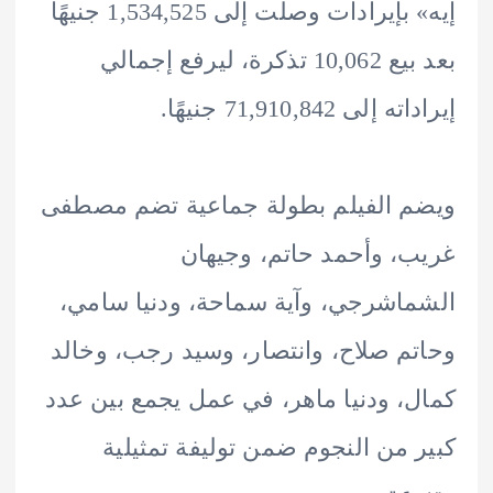
إيه» بإيرادات وصلت إلى 1,534,525 جنيهًا
بعد بيع 10,062 تذكرة، ليرفع إجمالي
لى 71,910,842 جنيهًا.
 الفيلم بطولة جماعية تضم مصطفى
، وأحمد حاتم، وجيهان
اشرجي، وآية سماحة، ودنيا سامي،
م صلاح، وانتصار، وسيد رجب، وخالد
، ودنيا ماهر، في عمل يجمع بين عدد
 من النجوم ضمن توليفة تمثيلية