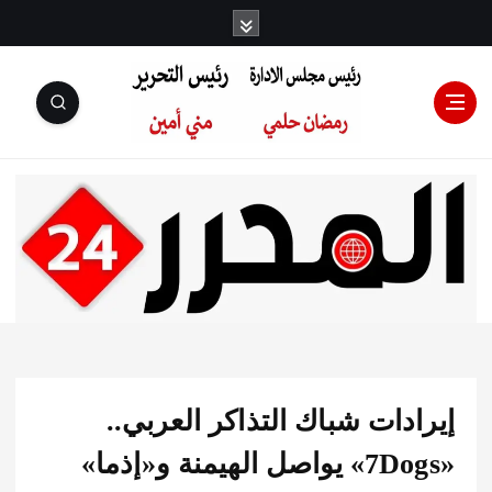
رئيس مجلس
الإدارة: رمضان
حلمي رئيس
دات شباك التذاكر العربي..
التحرير:مني أمين
«7Dogs» يواصل الهيمنة و«إذما»