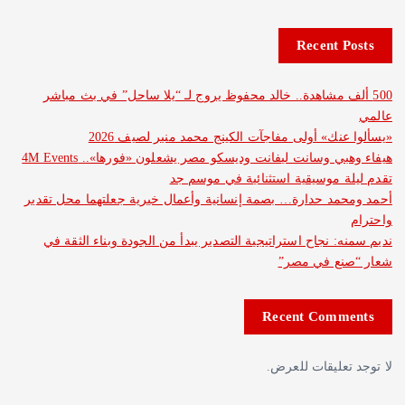
Recent 
ف مشاهدة.. خالد محفوظ يروج لـ “يلا ساحل” في بث مباشر
نك» أولى مفاجآت الكينج محمد منير لصيف 2026
هيفاء وهبي وسانت ليفانت وديسكو مصر يشعلون «فورها».. 4M Events
 موسيقية استثنائية في موسم جد
د حدارة… بصمة إنسانية وأعمال خيرية جعلتهما محل تقدير
: نجاح استراتيجية التصدير يبدأ من الجودة وبناء الثقة في
ع في مصر”
Recent Com
عليقات للعرض.