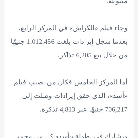
عة.
 فيلم «الكراش» في المركز الرابع،
بعدما سجل إيرادات بلغت 1,012,456 جنيهًا
 بيع 6,205 تذاكر.
المركز الخامس فكان من نصيب فيلم
»، الذي حقق إيرادات وصلت إلى
عبر 4,813 تذكرة.
رك في بطولة «أسد» كل من محمد