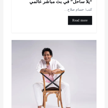
يلا ساحل” في بث مباشر عالمي
تب/ حسام صلاح…
Read more