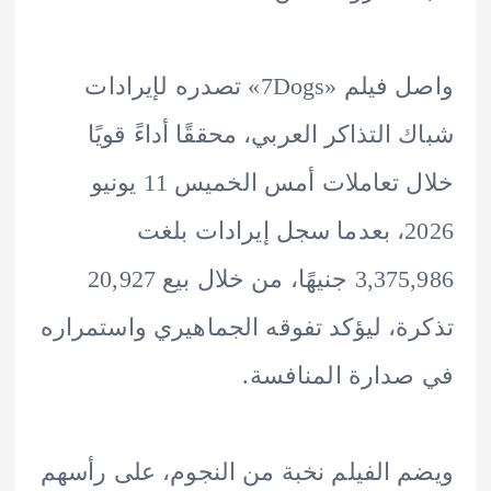
واصل فيلم «7Dogs» تصدره لإيرادات
 التذاكر العربي، محققًا أداءً قويًا
خلال تعاملات أمس الخميس 11 يونيو
2026، بعدما سجل إيرادات بلغت
3,375,986 جنيهًا، من خلال بيع 20,927
ة، ليؤكد تفوقه الجماهيري واستمراره
دارة المنافسة.
 الفيلم نخبة من النجوم، على رأسهم