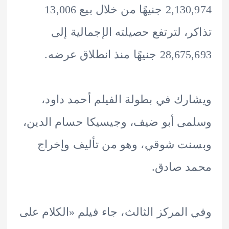
2,130,974 جنيهًا من خلال بيع 13,006
ر، لترتفع حصيلته الإجمالية إلى
نيهًا منذ انطلاق عرضه.
رك في بطولة الفيلم أحمد داود،
ى أبو ضيف، وجيسيكا حسام الدين،
ت شوقي، وهو من تأليف وإخراج
د صادق.
المركز الثالث، جاء فيلم «الكلام على