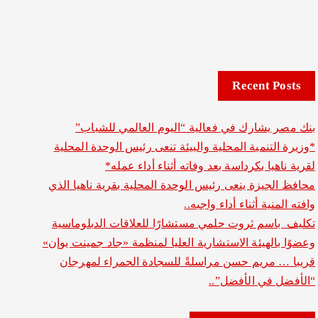
Recent Posts
بنك مصر يشارك في فعالية “اليوم العالمي للشباب”
*وزيرة التنمية المحلية والبيئة تنعى رئيس الوحدة المحلية
لقرية ناهيا بكرداسة بعد وفاته أثناء أداء عمله*
محافظ الجيزة ينعى رئيس الوحدة المحلية بقرية ناهيا الذي
وافته المنية أثناء أداء واجبه..
تكليف باسم ثروت حلمي مستشارًا للعلاقات الدبلوماسية
وعضوًا بالهيئة الاستشارية العليا لمنظمة «جاد جمينت يوإن»
قريبا … مريم حسن مراسلةً للسجادة الحمراء لمهرجان
“الأفضل في الأفضل”..