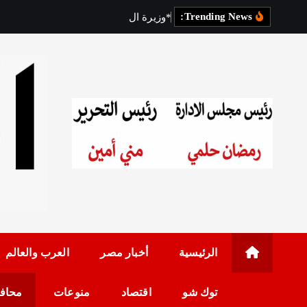
Trending News:
*
و
ز
ي
ر
ة
ا
ل
ت
ن
م
ي
ة
ا
ل
م
ح
رئيس مجلس الإدارة: 
الرئيسية
أخبار مصر
العرب والعالم
توك شو
اقتصاد
منوعات
محاف