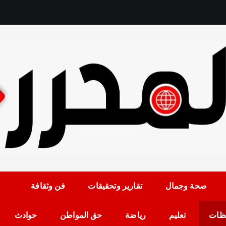
رمضان حلمي رئيس التح
صحة وجمال
تقارير وتحقيقات
فن وثقافة
ظات
تعليم
رياضة
حق المواطن
حوادث