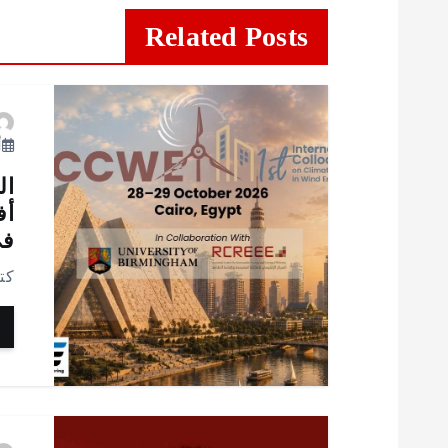
Related Posts
أ
ال
أف
في
كت