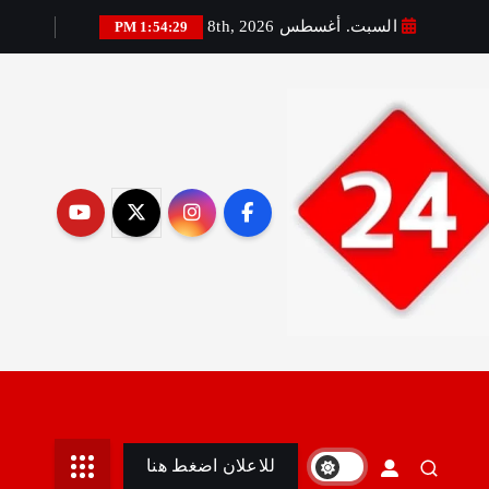
السبت. أغسطس 8th, 2026
1:54:31 PM
رير:مني أمين
للاعلان اضغط هنا