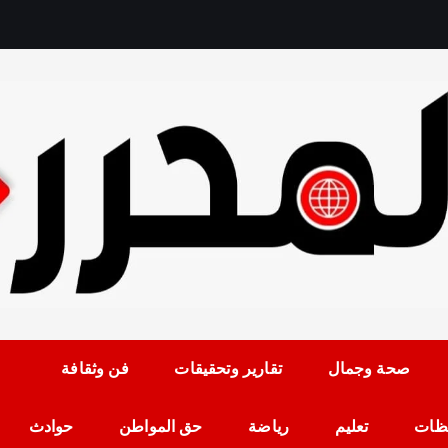
رمضان حلمي رئيس التح
صحة وجمال
تقارير وتحقيقات
فن وثقافة
ظات
تعليم
رياضة
حق المواطن
حوادث