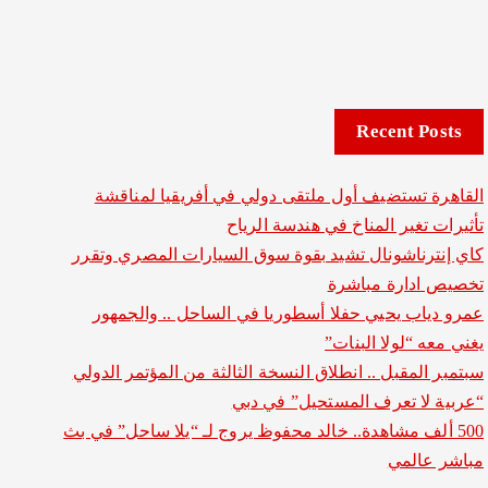
Recent Posts
القاهرة تستضيف أول ملتقى دولي في أفريقيا لمناقشة
تأثيرات تغير المناخ في هندسة الرياح
كاي إنترناشونال تشيد بقوة سوق السيارات المصري وتقرر
تخصيص ادارة مباشرة
عمرو دياب يحيي حفلا أسطوريا في الساحل .. والجمهور
يغني معه “لولا البنات”
سبتمبر المقبل .. انطلاق النسخة الثالثة من المؤتمر الدولي
“عربية لا تعرف المستحيل” في دبي
500 ألف مشاهدة.. خالد محفوظ يروج لـ “يلا ساحل” في بث
مباشر عالمي