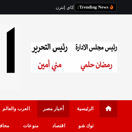
Trending News:
ك
ا
ي
إ
ن
ت
ر
ن
ا
ش
و
ن
ا
ل
ت
ش
ي
د
رئيس مجلس الإدارة: 
الرئيسية
أخبار مصر
العرب والعالم
توك شو
اقتصاد
منوعات
محاف