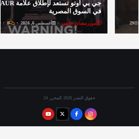
جي بي أوتو تستعد لإطلاق علامة iCAUR
لسوق المصرية
جميع 
رمضان حلمي
من
ر
أغسطس 6, 2026
0
42
حقوق النشر 2026 المحرر 24