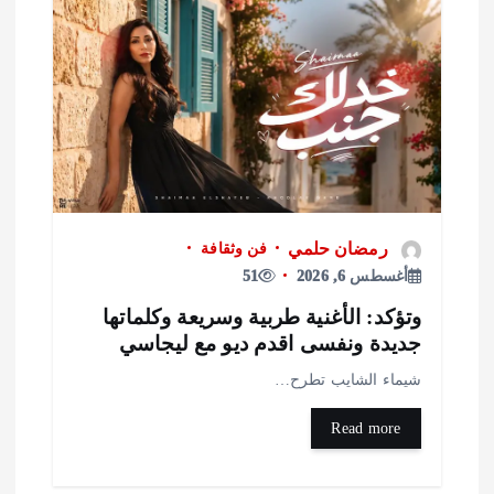
رمضان حلمي
فن وثقافة
أغسطس 6, 2026
51
تؤكد: الأغنية طربية وسريعة وكلماتها
ديدة ونفسى اقدم ديو مع ليجاسي
يماء الشايب تطرح…
Read more