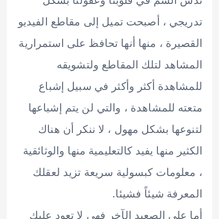
السم في قلوبنا وعقولنا بشكل
جي ، أصبحت تميل إلى مقاطع الفيديو
يرة ، منها أنها تحافظ على استمرارية
اهد لتلك المقاطع ولتشويقه
اهدة أكثر وأكثر في سبيل إشباع
ه للمشاهدة ، والتي لن يتم إشباعها
عها بشكل مهول ، لا ننكر أن هناك
ير منها يفيد كالتعليمية منها والوثائقية
لومات كبسولية سريعة تزيد لعقلك
رفة شيئاً فشيئا.
على الصعيد الآخر فهي لا تعود عليك