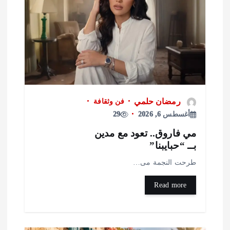
رمضان حلمي
فن وثقافة
أغسطس 6, 2026
29
ي فاروق.. تعود مع مدين
ــ “حبايبنا”
رحت النجمة مى…
Read more