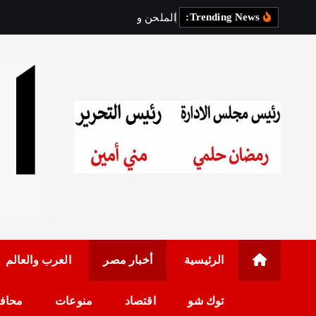
Trending News:
ا
ل
م
ل
ح
ن
و
ل
ي
د
س
ع
د
رئيس مجلس الإدارة: 
الرئيسية
أخبار مصر
العرب والعالم
توك شو
اقتصاد
منوعات
محاف