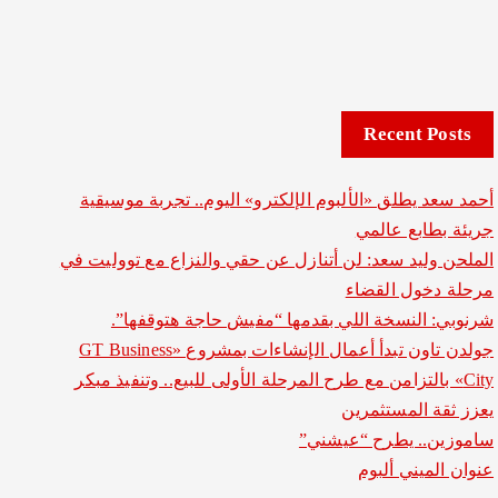
Recent Posts
أحمد سعد يطلق «الألبوم الإلكترو» اليوم.. تجربة موسيقية
جريئة بطابع عالمي
الملحن وليد سعد: لن أتنازل عن حقي والنزاع مع تووليت في
مرحلة دخول القضاء
شرنوبي: النسخة اللي بقدمها “مفيش حاجة هتوقفها”.
جولدن تاون تبدأ أعمال الإنشاءات بمشروع «GT Business
City» بالتزامن مع طرح المرحلة الأولى للبيع.. وتنفيذ مبكر
يعزز ثقة المستثمرين
ساموزين.. يطرح “عيشني”
عنوان الميني ألبوم