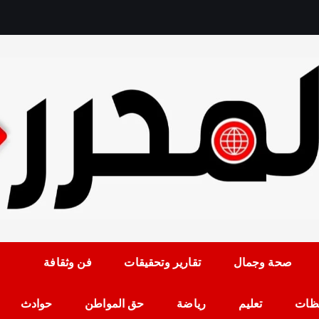
رمضان حلمي رئيس التح
صحة وجمال
تقارير وتحقيقات
فن وثقافة
ظات
تعليم
رياضة
حق المواطن
حوادث