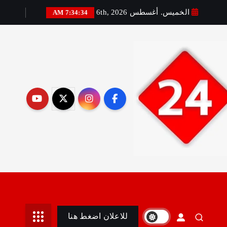
الخميس. أغسطس 6th, 2026
7:34:35 AM
رير:مني أمين
للاعلان اضغط هنا