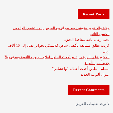
Recent 
د عزيز منوشي بعد صراع مع المرض بالمستشفى الجامعي
اني
 نائبة محافظ الجيزة
غريب يطلق مسابقة لأفضل شاص كلاسيكي بجوائز تصل إلى 10 آلاف
لي الزرعي يقدم أحدث الحلول لعلاج الجيوب الأنفية ويصنع جيلاً
الأطباء
طلق أحدث أعماله “واحشاني”
مه الجديد
Recent Com
عليقات للعرض.