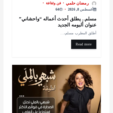
رمضان حلمي
فن وثقافة
أغسطس 8, 2026
64
سلم.. يطلق أحدث أعماله “واحشاني”
نوان ألبومه الجديد
طلق المطرب مسلم،…
Read more