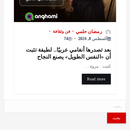
رمضان حلمي
فن وثقافة
أغسطس 8, 2026
74
عد تصدرها أنغامي عربيًا.. لطيفة تثبت
ن «النفس الطويل» يصنع النجاح
تبت : مروة…
Read more