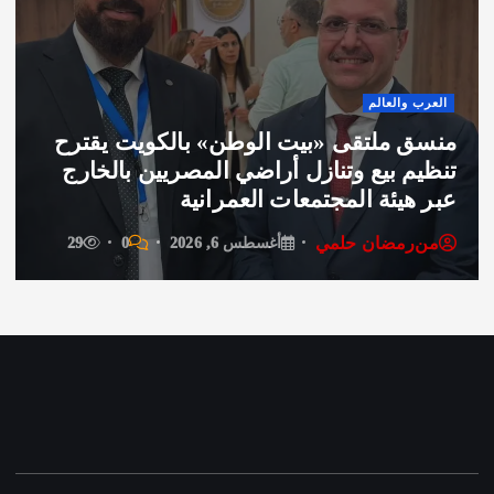
 والعالم
فن وثق
 ملتقى «بيت الوطن» بالكويت يقترح
م بيع وتنازل أراضي المصريين بالخارج
سحر ر
هيئة المجتمعات العمرانية
تردد 
رمضان حلمي
من
ر
أغسطس 6, 2026
0
29