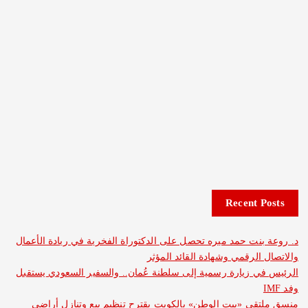
Recent 
نت حمد ميره تحصل على الدكتوراة الفخرية في ريادة الأعمال
الرقمي وشهادة القائد المؤثر
 زيارة رسمية إلى سلطنة عُمان.. والسفير السعودي يستقبل
ى «بيت الوطن» بالكويت يقترح تنظيم بيع وتنازل أراضي