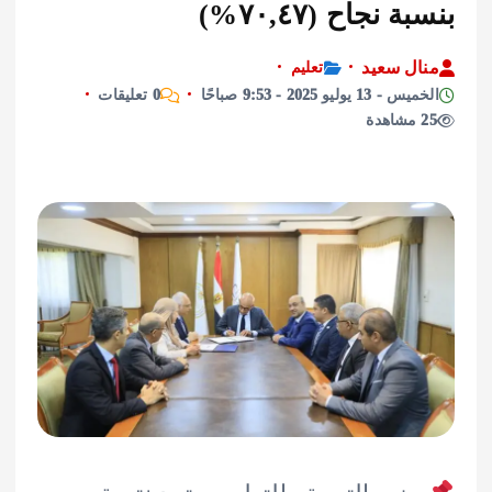
 نجاح (٧٠,٤٧%)
ل سعيد
تعليم
يوليو 2025 - 9:53 صباحًا
0 تعليقات