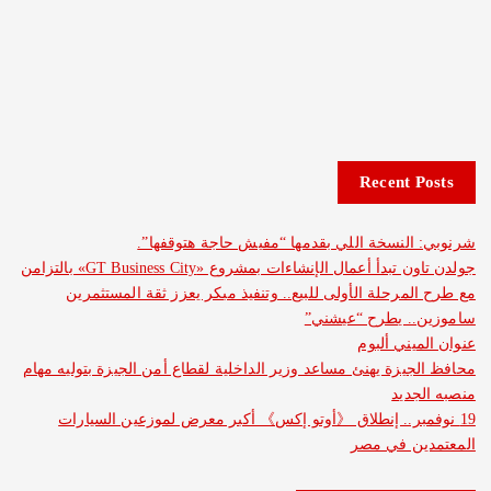
Recent 
لنسخة اللي بقدمها “مفيش حاجة هتوقفها”.
جولدن تاون تبدأ أعمال الإنشاءات بمشروع «GT Business City» بالتزامن
مرحلة الأولى للبيع.. وتنفيذ مبكر يعزز ثقة المستثمرين
. يطرح “عيشني”
ني ألبوم
يزة يهنئ مساعد وزير الداخلية لقطاع أمن الجيزة بتوليه مهام
ديد
بر.. إنطلاق 《أوتو إكس》 أكبر معرض لموزعين السيارات
ن في مصر