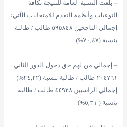
غت النسبة العامة للنتيجة بكافة
عيات وأنظمة التقدم للامتحانات الآتي:
إجمالي الناجحين ٥٩٥٨٤٨ طالب / طالبة
٧٠,٤%)
مالي من لهم حق دخول الدور الثاني
٢٠٤٧٦١ طالب / طالبة بنسبة (٢٤,٢٢%)
إجمالي الراسبين ٤٤٩٢٨ طالب / طالبة
 ٥,٣١%)