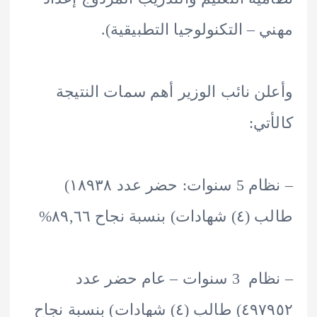
 – التكنولوجيا التطبيقية).
ن نائب الوزير أهم سمات النتيجة
تي:
– نظام 5 سنوات: حضر عدد ۱۸۹۳۸)
بنسبة نجاح ٨٩,٦٦%
– نظام 3 سنوات – عام حضر عدد
٤٩٧٩٥٢) طالب (٤) شهادات) بنسبة نجاح