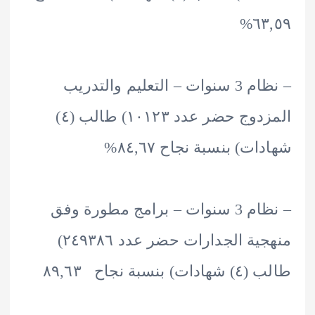
٦٣
– نظام 3 سنوات – التعليم والتدريب
المزدوج حضر عدد ۱۰۱۲۳) طالب (٤)
ت) بنسبة نجاح ٨٤,٦٧%
– نظام 3 سنوات – برامج مطورة وفق
منهجية الجدارات حضر عدد ٢٤٩٣٨٦)
بنسبة نجاح ٨٩,٦٣