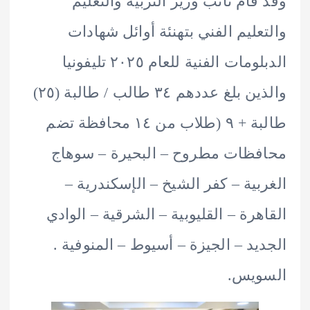
قام نائب وزير التربية والتعليم
عليم الفني بتهنئة أوائل شهادات
الدبلومات الفنية للعام ۲۰۲٥ تليفونيا
والذين بلغ عددهم ٣٤ طالب / طالبة (٢٥)
طالبة + ٩ (طلاب من ١٤ محافظة تضم
ظات مطروح – البحيرة – سوهاج
بية – كفر الشيخ – الإسكندرية –
هرة – القليوبية – الشرقية – الوادي
يد – الجيزة – أسيوط – المنوفية .
ويس.