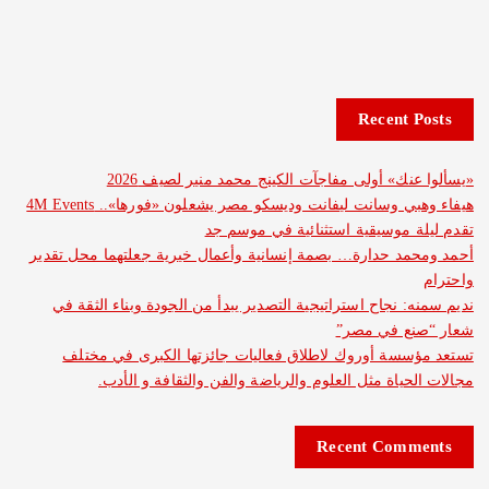
Recent 
نك» أولى مفاجآت الكينج محمد منير لصيف 2026
هيفاء وهبي وسانت ليفانت وديسكو مصر يشعلون «فورها».. 4M Events
 موسيقية استثنائية في موسم جد
د حدارة… بصمة إنسانية وأعمال خيرية جعلتهما محل تقدير
: نجاح استراتيجية التصدير يبدأ من الجودة وبناء الثقة في
ع في مصر”
سة أوروك لاطلاق فعاليات جائزتها الكبرى في مختلف
حياة مثل العلوم والرياضة والفن والثقافة و الأدب.
Recent Com