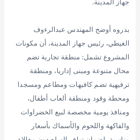
 المدينة.
ه أوضح المهندس عبدالرءوف
طي، رئيس جهاز المدينة، أن مكونات
روع تشمل: منطقة تجارية تضم
 متنوعة ومبنى إداريا، ومنطقة
هية تضم كافيهات ومطاعم ومسجدا
ة وقود ومنطقة ألعاب أطفال،
فذ يومية مخصصة لبيع الخضراوات
اكهة واللحوم والأسماك بأسعار
بة، لضمان توافر السلع دون مغالاة،