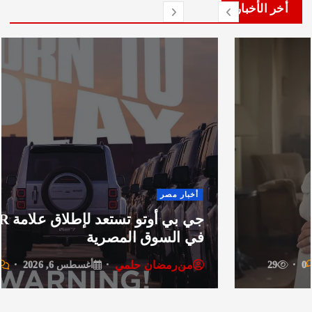
لأخبار
أخبار
 مصر
جي آي
جي بي أوتو تستعد لإطلاق علامة iCAUR
لسوق المصرية
جميع 
رمضان حلمي
من
ر
أغسطس 6, 2026
0
42