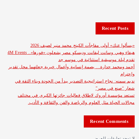
Recent 
نك» أولى مفاجآت الكينج محمد منير لصيف 2026
هيفاء وهبي وسانت ليفانت وديسكو مصر يشعلون «فورها».. 4M Events
 موسيقية استثنائية في موسم جد
د حدارة… بصمة إنسانية وأعمال خيرية جعلتهما محل تقدير
: نجاح استراتيجية التصدير يبدأ من الجودة وبناء الثقة في
ع في مصر”
سة أوروك لاطلاق فعاليات جائزتها الكبرى في مختلف
حياة مثل العلوم والرياضة والفن والثقافة و الأدب.
Recent Com
عليقات للعرض.