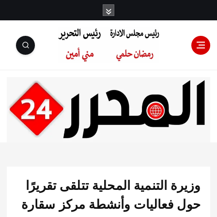
رئيس مجلس
الإدارة: رمضان
حلمي رئيس
ة التنمية المحلية تتلقى تقريرًا
التحرير:مني أمين
 فعاليات وأنشطة مركز سقارة