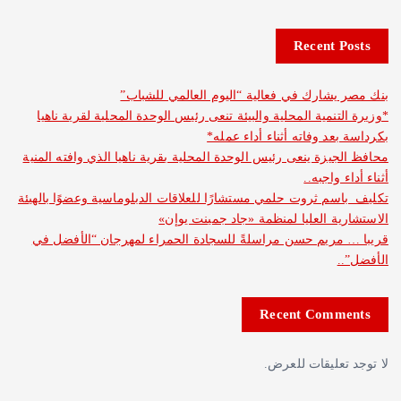
Recent 
شارك في فعالية “اليوم العالمي للشباب”
نمية المحلية والبيئة تنعى رئيس الوحدة المحلية لقرية ناهيا
د وفاته أثناء أداء عمله*
يزة ينعى رئيس الوحدة المحلية بقرية ناهيا الذي وافته المنية
واجبه..
م ثروت حلمي مستشارًا للعلاقات الدبلوماسية وعضوًا بالهيئة
ة العليا لمنظمة «جاد جمينت يوإن»
مريم حسن مراسلةً للسجادة الحمراء لمهرجان “الأفضل في
Recent Com
عليقات للعرض.