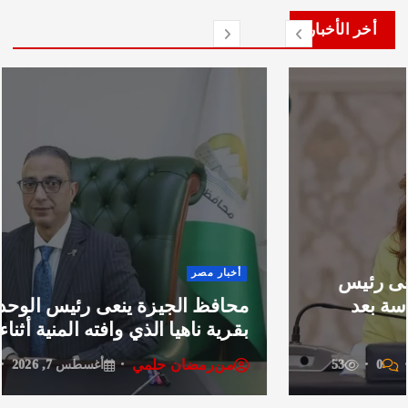
لأخبار
أخبار
 مصر
تكلي
ظ الجيزة ينعى رئيس الوحدة المحلية
الدبل
 ناهيا الذي وافته المنية أثناء أداء واجبه..
لمنظ
رمضان حلمي
من
ر
أغسطس 7, 2026
0
20