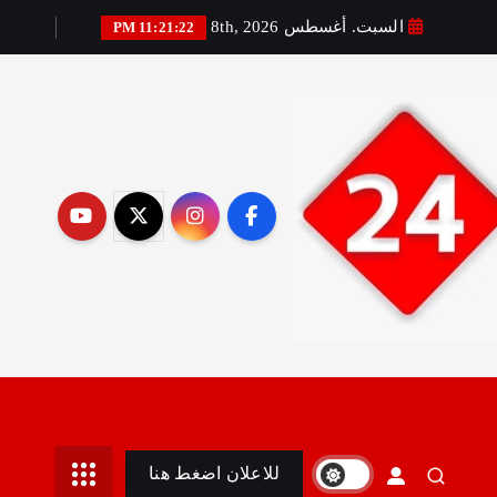
السبت. أغسطس 8th, 2026
11:21:24 PM
رير:مني أمين
للاعلان اضغط هنا