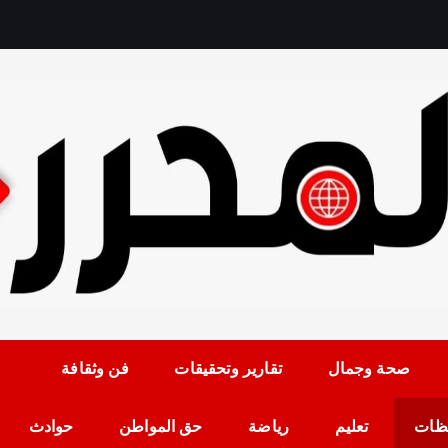
رمضان حلمي رئيس التح
صحة وجمال
تقارير وتحقيقات
فن وثقافة
ظات
تعليم
رياضة
حق المواطن
حوادث