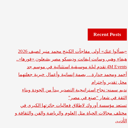
Recent Posts
«يسألوا عنك» أولى مفاجآت الكينج محمد منير لصيف 2026
هيفاء وهبي وسانت ليفانت وديسكو مصر يشعلون «فورها»..
4M Events تقدم ليلة موسيقية استثنائية في موسم جد
أحمد ومحمد حدارة… بصمة إنسانية وأعمال خيرية جعلتهما
محل تقدير واحترام
نديم سمنه: نجاح استراتيجية التصدير يبدأ من الجودة وبناء
الثقة في شعار “صنع في مصر”
تستعد مؤسسة أوروك لاطلاق فعاليات جائزتها الكبرى في
مختلف مجالات الحياة مثل العلوم والرياضة والفن والثقافة و
الأدب.