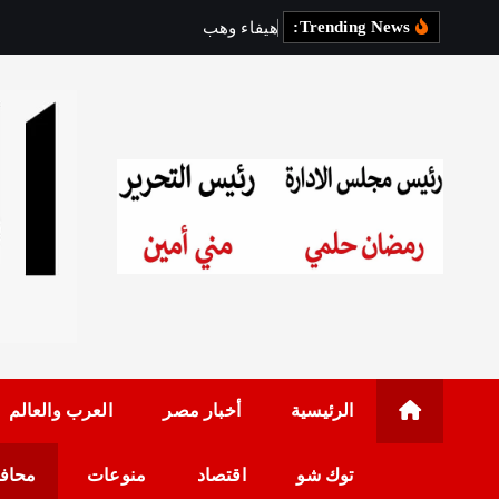
Trending News:
ه
ي
ف
ا
ء
و
ه
ب
ي
و
س
ا
ن
ت
ل
رئيس مجلس الإدارة: 
الرئيسية
أخبار مصر
العرب والعالم
توك شو
اقتصاد
منوعات
محاف