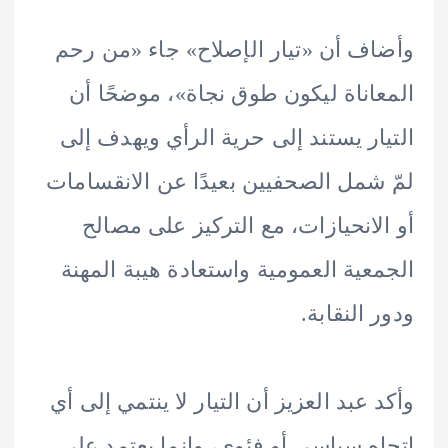
ف أن «تيار الإصلاح» جاء «من رحم
اناة ليكون طوق نجاة»، موضحًا أن
ار يستند إلى حرية الرأي ويهدف إلى
شمل الصحفيين بعيدًا عن الانقسامات
لانحيازات، مع التركيز على مصالح
عية العمومية واستعادة هيبة المهنة
 النقابة.
 عبد العزيز أن التيار لا ينتمي إلى أي
ه سياسي أو فئوي، وإنما يعتمد على