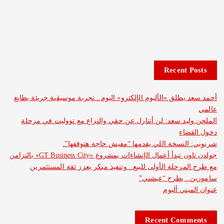
Recent 
يطلق «الألبوم الإلكترو» اليوم.. تجربة موسيقية جريئة بطابع
يد سعد: لن أتنازل عن حقي والنزاع مع تووليت في مرحلة
ضاء
لنسخة اللي بقدمها “مفيش حاجة هتوقفها”.
جولدن تاون تبدأ أعمال الإنشاءات بمشروع «GT Business City» بالتزامن
مرحلة الأولى للبيع.. وتنفيذ مبكر يعزز ثقة المستثمرين
. يطرح “عيشني”
ني ألبوم
Recent Com