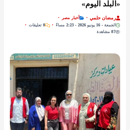
لد اليوم»
ان حلمي
أخبار مصر
ونيو 2026 - 2:23 مساءً
0 تعليقات