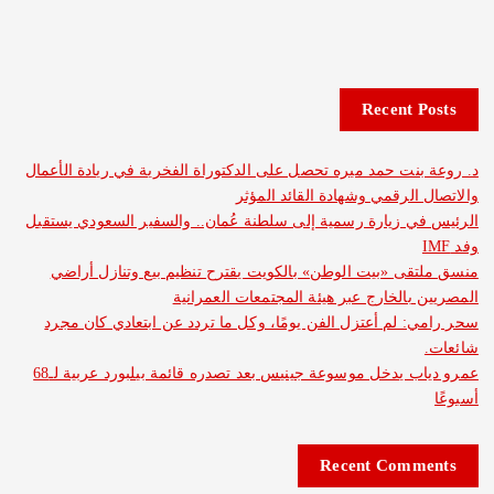
Recent 
نت حمد ميره تحصل على الدكتوراة الفخرية في ريادة الأعمال
الرقمي وشهادة القائد المؤثر
 زيارة رسمية إلى سلطنة عُمان.. والسفير السعودي يستقبل
ى «بيت الوطن» بالكويت يقترح تنظيم بيع وتنازل أراضي
بالخارج عبر هيئة المجتمعات العمرانية
 لم أعتزل الفن يومًا، وكل ما تردد عن ابتعادي كان مجرد
عمرو دياب يدخل موسوعة جينيس بعد تصدره قائمة بيلبورد عربية لـ68
Recent Com