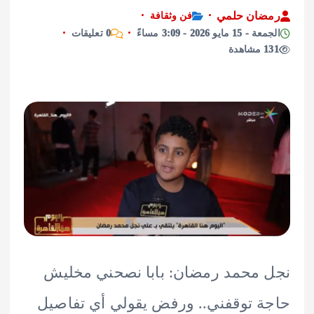
ان حلمي
فن وثقافة
ايو 2026 - 3:09 مساءً
0 تعليقات
ة
محمد رمضان: بابا نصحني مخليش
 توقفني.. ورفض يقولي أي تفاصيل