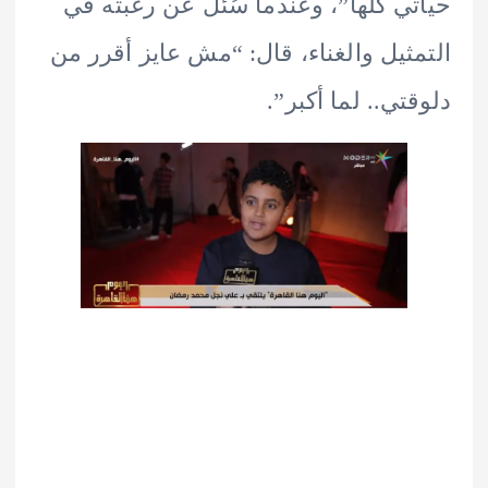
ي كلها”، وعندما سُئل عن رغبته في
ثيل والغناء، قال: “مش عايز أقرر من
تي.. لما أكبر”.