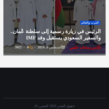
العرب والعالم
منسق ملتقى 
يارة رسمية إلى سلطنة عُمان..
تنظيم بيع وت
ودي يستقبل وفد IMF
عبر هيئة الم
مي
من
رمضان حل
أغسطس 6, 2026
0
30
حقوق النشر 2026 المحرر 24