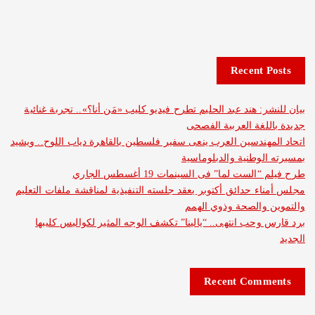
Recent 
: هند عبد الحليم تطرح فيديو كليب «مَن أنا؟».. تجربة غنائية
لغة العربية الفصحى
هندسين العرب ينعى سفير فلسطين بالقاهرة دياب اللوح.. ويشيد
لوطنية والدبلوماسية
ست لما” فى السينمات 19 أغسطس الجاري
ء حدائق أكتوبر يعقد جلسته التنفيذية لمناقشة ملفات التعليم
والصحة وذوي الهمم
وحب انتهى.. “يالينا” تكشف الوجه المثير لكواليس كليبها
Recent Com