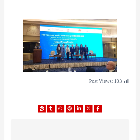
Post Views:
1