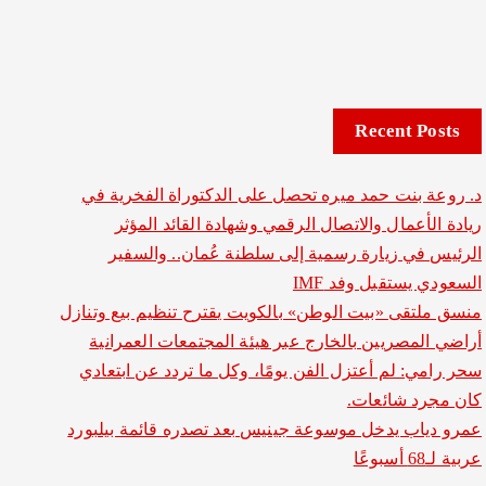
Recent Posts
د. روعة بنت حمد ميره تحصل على الدكتوراة الفخرية في
ريادة الأعمال والاتصال الرقمي وشهادة القائد المؤثر
الرئيس في زيارة رسمية إلى سلطنة عُمان.. والسفير
السعودي يستقبل وفد IMF
منسق ملتقى «بيت الوطن» بالكويت يقترح تنظيم بيع وتنازل
أراضي المصريين بالخارج عبر هيئة المجتمعات العمرانية
سحر رامي: لم أعتزل الفن يومًا، وكل ما تردد عن ابتعادي
كان مجرد شائعات.
عمرو دياب يدخل موسوعة جينيس بعد تصدره قائمة بيلبورد
عربية لـ68 أسبوعًا