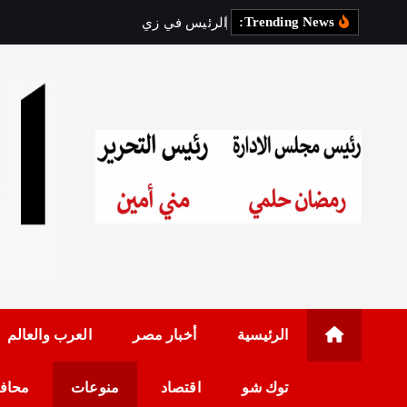
Trending News:
ا
ل
ر
ئ
ي
س
ف
ي
ز
ي
ا
ر
ة
ر
س
م
رئيس مجلس الإدارة: 
الرئيسية
أخبار مصر
العرب والعالم
توك شو
اقتصاد
منوعات
محاف