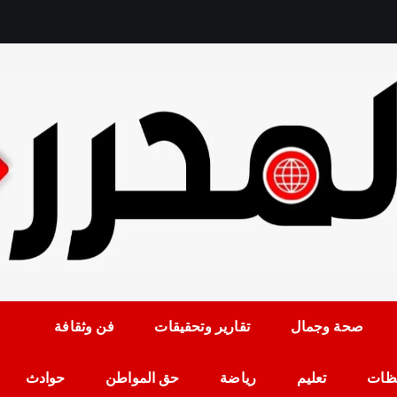
رمضان حلمي رئيس التح
صحة وجمال
تقارير وتحقيقات
فن وثقافة
ظات
تعليم
رياضة
حق المواطن
حوادث