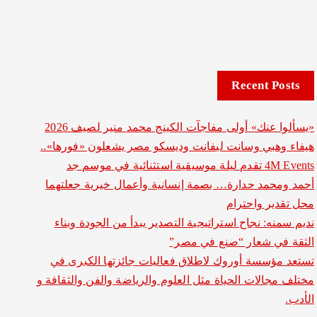
Recent Posts
«يسألوا عنك» أولى مفاجآت الكينج محمد منير لصيف 2026
هيفاء وهبي وسانت ليفانت وديسكو مصر يشعلون «فورها»..
4M Events تقدم ليلة موسيقية استثنائية في موسم جد
أحمد ومحمد حدارة… بصمة إنسانية وأعمال خيرية جعلتهما
محل تقدير واحترام
نديم سمنه: نجاح استراتيجية التصدير يبدأ من الجودة وبناء
الثقة في شعار “صنع في مصر”
تستعد مؤسسة أوروك لاطلاق فعاليات جائزتها الكبرى في
مختلف مجالات الحياة مثل العلوم والرياضة والفن والثقافة و
الأدب.