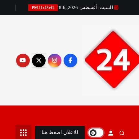
السبت. أغسطس 8th, 2026
11:43:43 PM
رير:مني أمين
للاعلان اضغط هنا