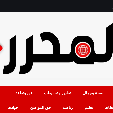
ي
ش
ع
ل
و
ن
«
ف
و
رمضان حلمي رئيس التح
صحة وجمال
تقارير وتحقيقات
فن وثقافة
ظات
تعليم
رياضة
حق المواطن
حوادث