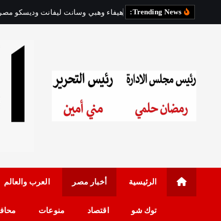
Trending News:
ه
ي
ف
ا
ء
و
ه
ب
ي
و
س
ا
ن
ت
ل
ي
ف
ا
ن
ت
و
د
ي
س
ك
و
م
ص
ر
رئيس مجلس الإدارة: 
الرئيسية
أخبار مصر
العرب والعالم
توك شو
اقتصاد
منوعات
محاف