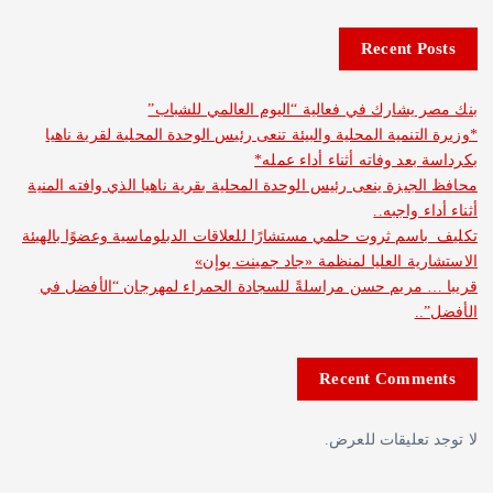
Recent 
شارك في فعالية “اليوم العالمي للشباب”
نمية المحلية والبيئة تنعى رئيس الوحدة المحلية لقرية ناهيا
د وفاته أثناء أداء عمله*
يزة ينعى رئيس الوحدة المحلية بقرية ناهيا الذي وافته المنية
واجبه..
م ثروت حلمي مستشارًا للعلاقات الدبلوماسية وعضوًا بالهيئة
ة العليا لمنظمة «جاد جمينت يوإن»
مريم حسن مراسلةً للسجادة الحمراء لمهرجان “الأفضل في
Recent Com
عليقات للعرض.